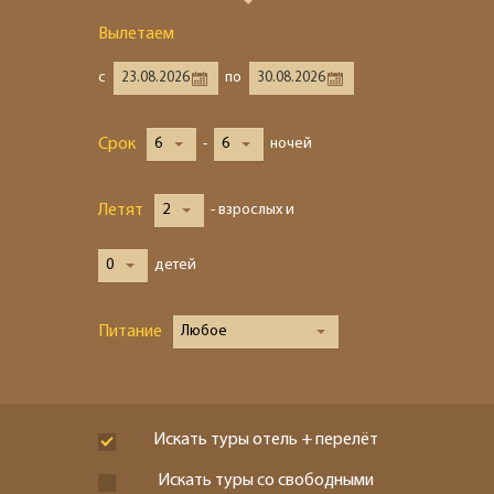
Вылетаем
с
по
Срок
6
-
6
ночей
Летят
2
- взрослых и
0
детей
Питание
Любое
Искать туры отель + перелёт
Искать туры со свободными