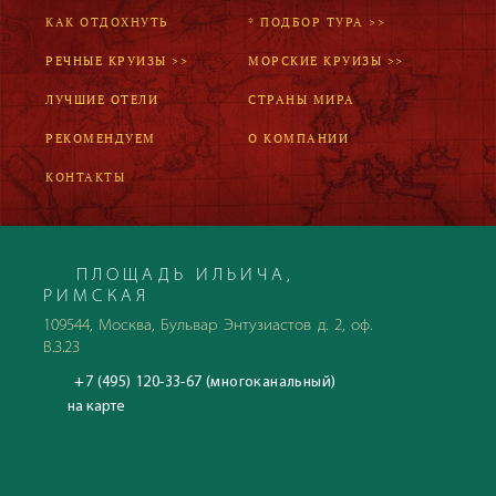
КАК ОТДОХНУТЬ
* ПОДБОР ТУРА >>
РЕЧНЫЕ КРУИЗЫ >>
МОРСКИЕ КРУИЗЫ >>
ЛУЧШИЕ ОТЕЛИ
СТРАНЫ МИРА
РЕКОМЕНДУЕМ
О КОМПАНИИ
КОНТАКТЫ
ПЛОЩАДЬ ИЛЬИЧА,
РИМСКАЯ
109544, Москва, Бульвар Энтузиастов д. 2, оф.
В.3.23
+7 (495) 120-33-67 (многоканальный)
на карте