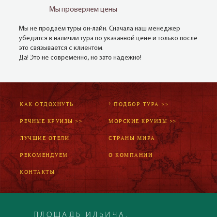
Мы проверяем цены
Мы не продаём туры он-лайн. Сначала наш менеджер
убедится в наличии тура по указанной цене и только после
это связывается с клиентом.
Да! Это не современно, но зато надёжно!
КАК ОТДОХНУТЬ
* ПОДБОР ТУРА >>
РЕЧНЫЕ КРУИЗЫ >>
МОРСКИЕ КРУИЗЫ >>
ЛУЧШИЕ ОТЕЛИ
СТРАНЫ МИРА
РЕКОМЕНДУЕМ
О КОМПАНИИ
КОНТАКТЫ
ПЛОЩАДЬ ИЛЬИЧА,