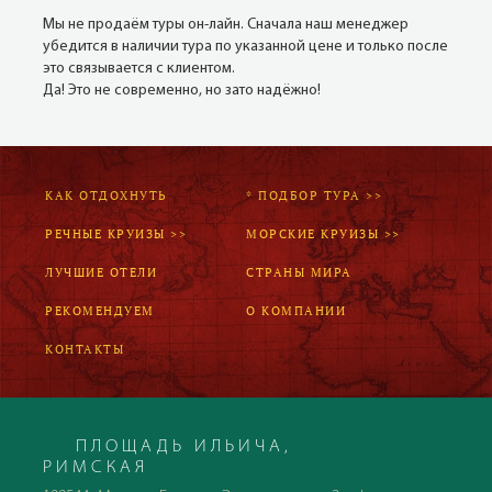
Мы не продаём туры он-лайн. Сначала наш менеджер
убедится в наличии тура по указанной цене и только после
это связывается с клиентом.
Да! Это не современно, но зато надёжно!
КАК ОТДОХНУТЬ
* ПОДБОР ТУРА >>
РЕЧНЫЕ КРУИЗЫ >>
МОРСКИЕ КРУИЗЫ >>
ЛУЧШИЕ ОТЕЛИ
СТРАНЫ МИРА
РЕКОМЕНДУЕМ
О КОМПАНИИ
КОНТАКТЫ
ПЛОЩАДЬ ИЛЬИЧА,
РИМСКАЯ