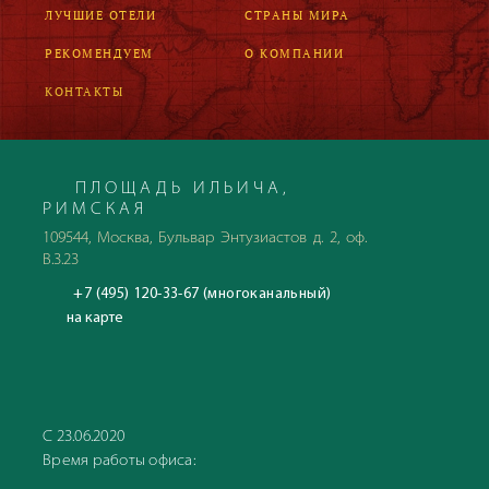
ЛУЧШИЕ ОТЕЛИ
СТРАНЫ МИРА
РЕКОМЕНДУЕМ
О КОМПАНИИ
КОНТАКТЫ
ПЛОЩАДЬ ИЛЬИЧА,
РИМСКАЯ
109544, Москва, Бульвар Энтузиастов д. 2, оф.
В.3.23
+7 (495) 120-33-67 (многоканальный)
на карте
С 23.06.2020
Время работы офиса: