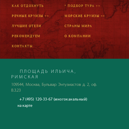
КАК ОТДОХНУТЬ
* ПОДБОР ТУРА >>
РЕЧНЫЕ КРУИЗЫ >>
МОРСКИЕ КРУИЗЫ >>
ЛУЧШИЕ ОТЕЛИ
СТРАНЫ МИРА
РЕКОМЕНДУЕМ
О КОМПАНИИ
КОНТАКТЫ
ПЛОЩАДЬ ИЛЬИЧА,
РИМСКАЯ
109544, Москва, Бульвар Энтузиастов д. 2, оф.
В.3.23
+7 (495) 120-33-67 (многоканальный)
на карте