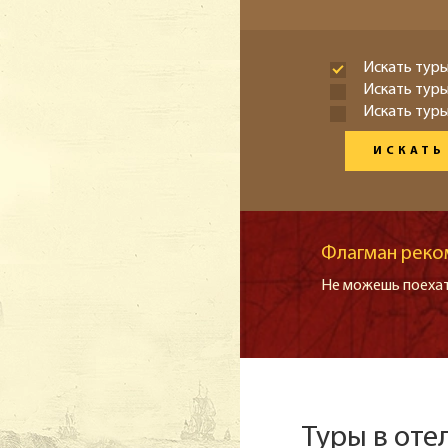
Искать туры
Искать тур
Искать туры
ИСКАТЬ
Флагман реко
Не можешь поехат
Туры в оте