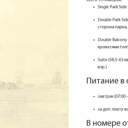
Всего 99 номеров.
Single Park Side
Double Park Sid
сторона парка, 
Double Balcony 
кроватями twin,
Suite (58,5-63 к
взр.)
Питание в 
завтрак (07:00 
за доп. плату в
В номере о