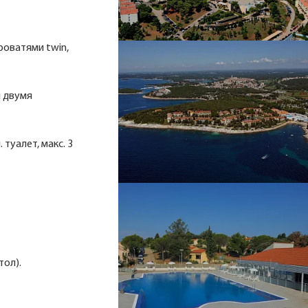
кроватями twin,
и двумя
. туалет, макс. 3
тол).