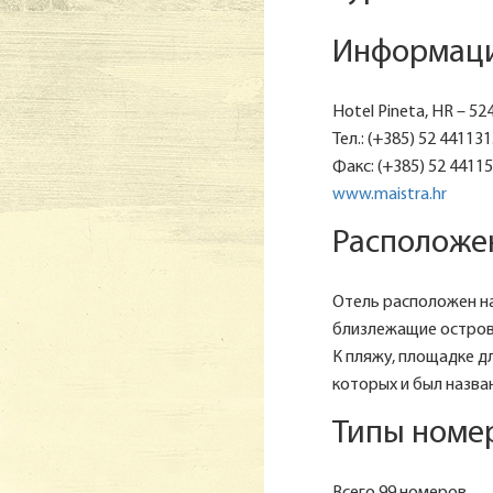
Информация
Hotel Pineta, HR – 524
Тел.: (+385) 52 441131
Факс: (+385) 52 44115
www.maistra.hr
Расположен
Отель расположен на
близлежащие острова
К пляжу, площадке дл
которых и был назва
Типы номер