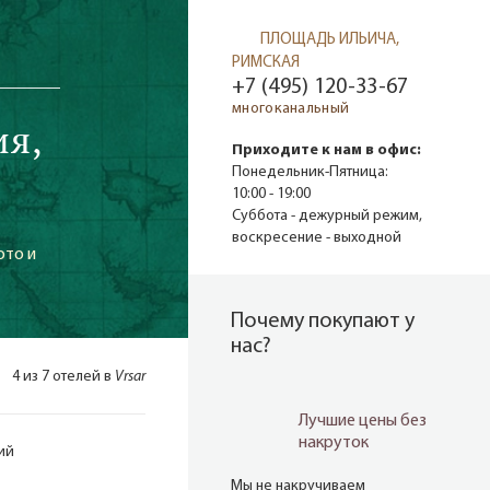
ПЛОЩАДЬ ИЛЬИЧА,
РИМСКАЯ
+7 (495) 120-33-67
многоканальный
ия,
Приходите к нам в офис:
Понедельник-Пятница:
10:00 - 19:00
Суббота - дежурный режим,
воскресение - выходной
ото и
Почему покупают у
нас?
4 из 7 отелей в
Vrsar
Лучшие цены без
накруток
ий
Мы не накручиваем