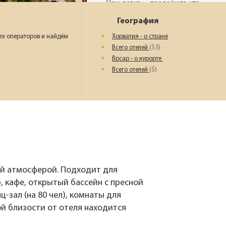
Наш девиз – «продаём то, что
видели сами». Наши
География
менеджеры проводят
регулярные инспекции отелей,
ех операторов и найдём
Хорватия - о стране
посещают семинары и
Всего отелей
(53)
рекламные туры.
Врсар - о курорте
Всего отелей
(5)
Мы проверяем
цены
Мы не продаём туры он-лайн.
Сначала наш менеджер
убедится в наличии тура по
указанной цене и только после
это связывается с клиентом.
й атмосферой. Подходит для
Да! Это не современно, но зато
надёжно!
р, кафе, открытый бассейн с пресной
-зал (на 80 чел), комнаты для
ой близости от отеля находится