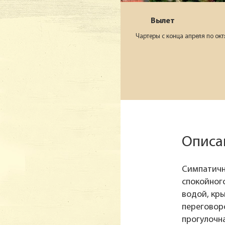
Вылет
Чартеры с конца апреля по окт
Описан
Симпатичн
спокойного
водой, кры
переговоро
прогулочн