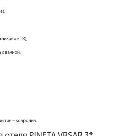
е),
тниковое ТВ),
 с ванной,
рытие – ковролин.
 отеля PINETA VRSAR 3*