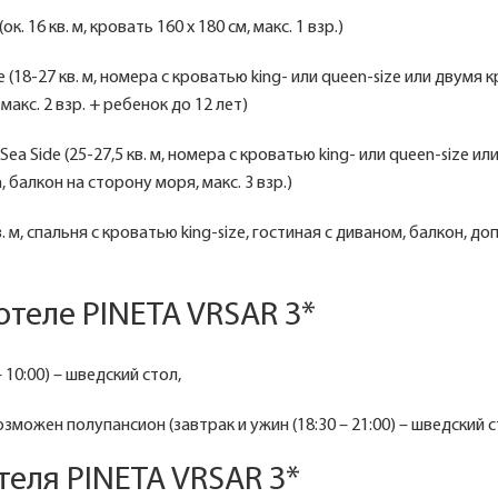
 (ок. 16 кв. м, кровать 160 х 180 см, макс. 1 взр.)
e (18-27 кв. м, номера с кроватью king- или queen-size или двумя 
макс. 2 взр. + ребенок до 12 лет)
Sea Side (25-27,5 кв. м, номера с кроватью king- или queen-size ил
 балкон на сторону моря, макс. 3 взр.)
в. м, спальня с кроватью king-size, гостиная с диваном, балкон, доп
отеле PINETA VRSAR 3*
– 10:00) – шведский стол,
озможен полупансион (завтрак и ужин (18:30 – 21:00) – шведский с
теля PINETA VRSAR 3*