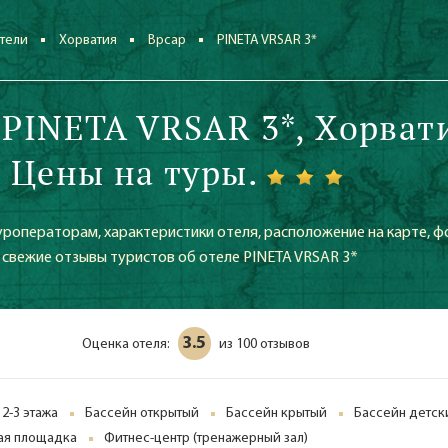
тели
Хорватия
Врсар
PINETA VRSAR 3*
 PINETA VRSAR 3*, Хорват
. Цены на туры.
уроператорам, характеристики отеля, расположение на карте, ф
е свежие отзывы туристов об отеле PINETA VRSAR 3*
3.5
Оценка отеля:
100 отзывов
из
 2-3 этажа
Бассейн открытый
Бассейн крытый
Бассейн детск
ая площадка
Фитнес-центр (тренажерный зал)