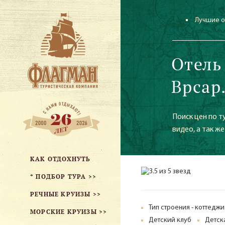
Лучшие о
Отель
Врсар
Поиск цен по т
видео, а так ж
КАК ОТДОХНУТЬ
* ПОДБОР ТУРА >>
РЕЧНЫЕ КРУИЗЫ >>
Тип строения - коттеджи
МОРСКИЕ КРУИЗЫ >>
Детский клуб
Детск