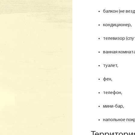
балкон (не везд
кондиционер,
телевизор (спу
ванная комната
туалет,
фен,
телефон,
мини-бар,
напольное пок
Территория