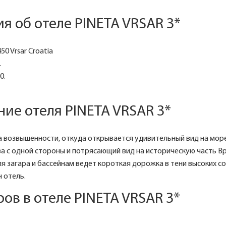
 об отеле PINETA VRSAR 3*
50 Vrsar Croatia
.
0.
ие отеля PINETA VRSAR 3*
 возвышенности, откуда открывается удивительный вид на море
 с одной стороны и потрясающий вид на историческую часть Врс
я загара и бассейнам ведет короткая дорожка в тени высоких сос
н отель.
ов в отеле PINETA VRSAR 3*