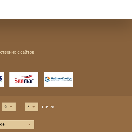
ственно с сайтов
6
-
7
ночей
ое