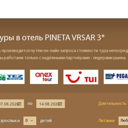
уры в отель PINETA VRSAR 3*
ь производится путём он-лайн запроса стоимости тура непосред
ы работаем только с надёжными партнёрами - лидерами рынка.
по
Длительность
взрослых и
0
детей
Питание
Люб