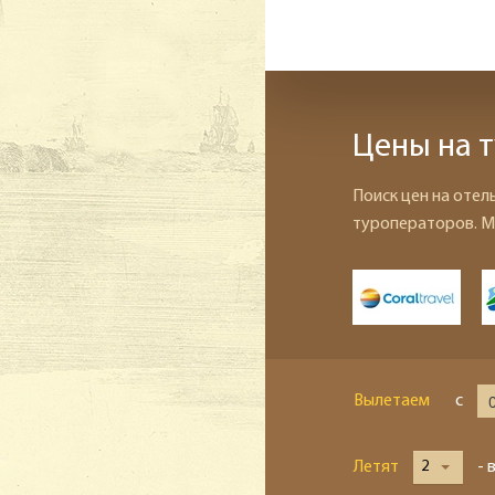
Цены на т
Поиск цен на отел
туроператоров. М
Вылетаем
с
Летят
2
- 