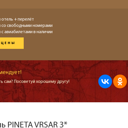
 отель + перелёт
ы со свободными номерами
 с авиабилетами в наличии
 ЦЕНЫ
мендует!
ь сам? Посоветуй хорошему другу!
ль PINETA VRSAR 3*