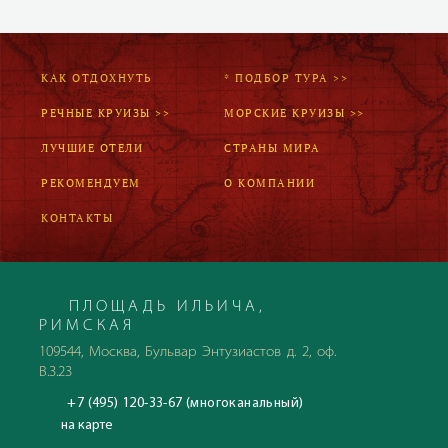
КАК ОТДОХНУТЬ
* ПОДБОР ТУРА >>
РЕЧНЫЕ КРУИЗЫ >>
МОРСКИЕ КРУИЗЫ >>
ЛУЧШИЕ ОТЕЛИ
СТРАНЫ МИРА
РЕКОМЕНДУЕМ
О КОМПАНИИ
КОНТАКТЫ
ПЛОЩАДЬ ИЛЬИЧА,
РИМСКАЯ
109544, Москва, Бульвар Энтузиастов д. 2, оф.
В.3.23
+7 (495) 120-33-67 (многоканальный)
на карте