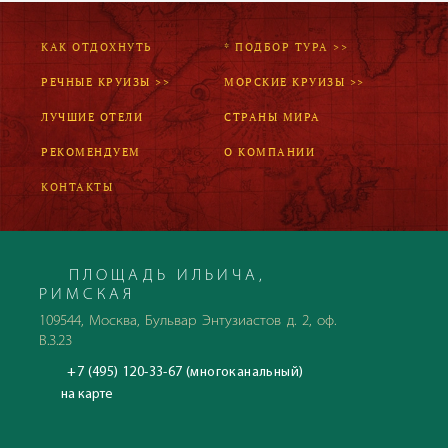
КАК ОТДОХНУТЬ
* ПОДБОР ТУРА >>
РЕЧНЫЕ КРУИЗЫ >>
МОРСКИЕ КРУИЗЫ >>
ЛУЧШИЕ ОТЕЛИ
СТРАНЫ МИРА
РЕКОМЕНДУЕМ
О КОМПАНИИ
КОНТАКТЫ
ПЛОЩАДЬ ИЛЬИЧА,
РИМСКАЯ
109544, Москва, Бульвар Энтузиастов д. 2, оф.
В.3.23
+7 (495) 120-33-67 (многоканальный)
на карте