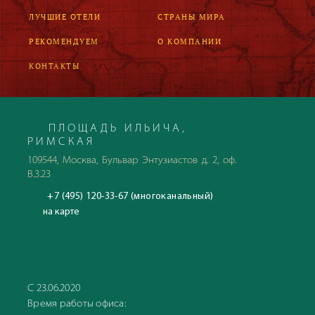
ЛУЧШИЕ ОТЕЛИ
СТРАНЫ МИРА
РЕКОМЕНДУЕМ
О КОМПАНИИ
КОНТАКТЫ
ПЛОЩАДЬ ИЛЬИЧА,
РИМСКАЯ
109544, Москва, Бульвар Энтузиастов д. 2, оф.
В.3.23
+7 (495) 120-33-67 (многоканальный)
на карте
С 23.06.2020
Время работы офиса: