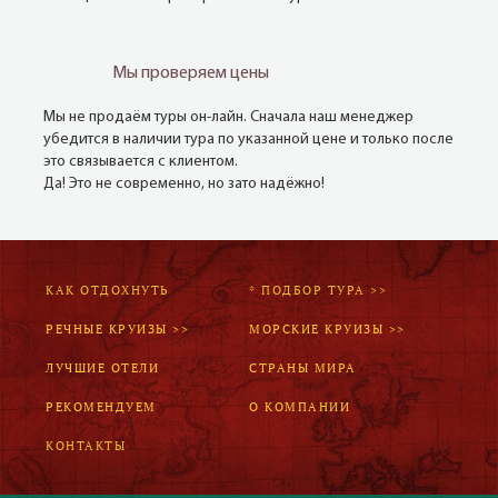
Мы проверяем цены
Мы не продаём туры он-лайн. Сначала наш менеджер
убедится в наличии тура по указанной цене и только после
это связывается с клиентом.
Да! Это не современно, но зато надёжно!
КАК ОТДОХНУТЬ
* ПОДБОР ТУРА >>
РЕЧНЫЕ КРУИЗЫ >>
МОРСКИЕ КРУИЗЫ >>
ЛУЧШИЕ ОТЕЛИ
СТРАНЫ МИРА
РЕКОМЕНДУЕМ
О КОМПАНИИ
КОНТАКТЫ