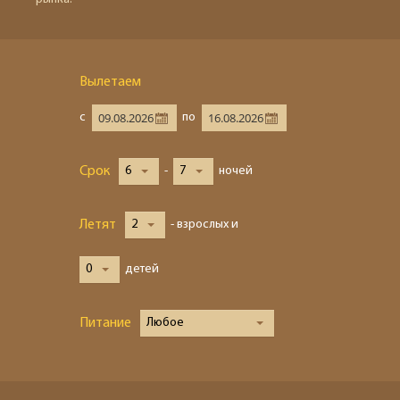
Вылетаем
с
по
Срок
6
-
7
ночей
Летят
2
- взрослых и
0
детей
Питание
Любое