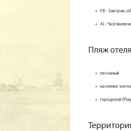
FB - Завтрак, о
AI - "всё включ
Пляж отеля
песчаный
на пляже зонти
городской (Play
Территория