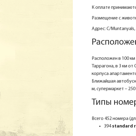
К оплате принимаются
Размещение с живот
Адрес: C/Muntanyals, 
Расположен
Расположен в 100 км 
Таррагона, в 3 км от 
корпуса апартаменто
Ближайшая автобусная
м, супермаркет – 250 
Типы номер
Всего 452 номера (дл
394
standard 