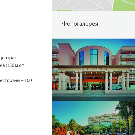
Фотогалерея
центра г.
жа (150 м от
рестораны – 100