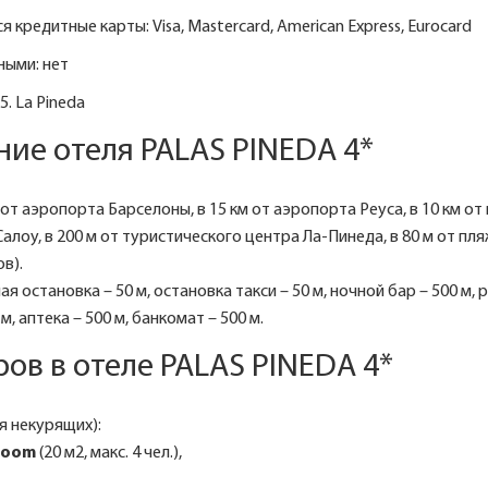
 кредитные карты: Visa, Mastercard, American Express, Eurocard
ными: нет
5. La Pineda
ие отеля PALAS PINEDA 4*
от аэропорта Барселоны, в 15 км от аэропорта Реуса, в 10 км от 
Салоу, в 200 м от туристического центра Ла-Пинеда, в 80 м от пля
в).
 остановка – 50 м, остановка такси – 50 м, ночной бар – 500 м, 
м, аптека – 500 м, банкомат – 500 м.
ов в отеле PALAS PINEDA 4*
я некурящих):
room
(20 м2, макс. 4 чел.),