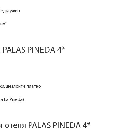
бед и ужин
ено"
 PALAS PINEDA 4*
ки, шезлонги: платно
a La Pineda)
 отеля PALAS PINEDA 4*