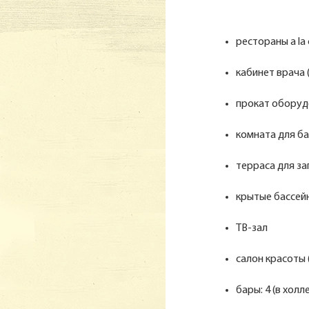
рестораны a la 
кабинет врача 
прокат оборуд
комната для б
терраса для за
крытые бассейн
ТВ-зал
салон красоты 
бары: 4 (в холл