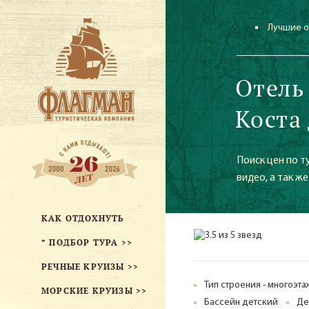
Лучшие о
Отель
Коста
Поиск цен по т
видео, а так ж
КАК ОТДОХНУТЬ
* ПОДБОР ТУРА >>
РЕЧНЫЕ КРУИЗЫ >>
Тип строения - многоэт
МОРСКИЕ КРУИЗЫ >>
Бассейн детский
Де