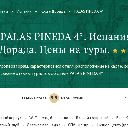
тели
Испания
Коста-Дорада
PALAS PINEDA 4*
 PALAS PINEDA 4*. Испани
 Дорада. Цены на туры.
уроператорам, характеристики отеля, расположение на карте, ф
е свежие отзывы туристов об отеле PALAS PINEDA 4*
3.5
Оценка отеля:
561 отзыв
7 
из
ажный корпус
Wi-Fi - есть, бесплатно
Бассейн открытый
Бассе
тский клуб
Детская площадка
СПА - центр
Фитнес-центр (тр