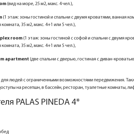
oom
(вид на море, 25 м2, макс. 4 чел.),
m
(1 этаж: зоны гостиной и спальни с двумя кроватями, ванная ком
 комната, 35 м2, макс. 4+1 или 5 чел.),
uplex room
(1 этаж: зоны гостиной с софой и спальни с двумя кро
 комната, 35 м2, макс. 4+1 или 5 чел.),
om apartment
(две спальни с дверью, гостиная с диван-кроватью, 
в для людей с ограниченными возможностями передвижения. Такж
ступы на ресепшн, в бассейн, ресторан, туалетные комнаты, ли
еля PALAS PINEDA 4*
 обед