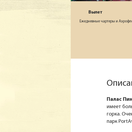
Вылет
Ежедневные чартеры и Аэрофло
Описан
Палас Пин
имеет бол
горка. Оч
парк PortA