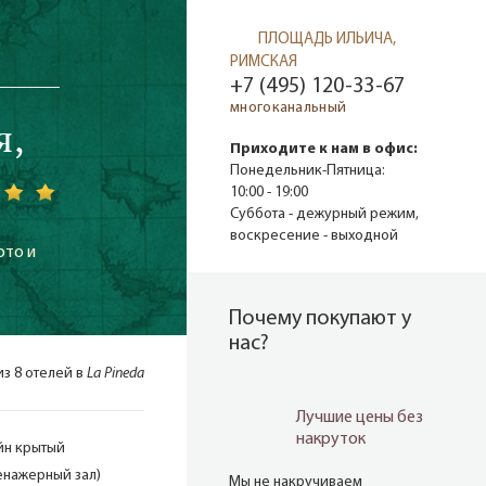
ПЛОЩАДЬ ИЛЬИЧА,
РИМСКАЯ
+7 (495) 120-33-67
многоканальный
я,
Приходите к нам в офис:
Понедельник-Пятница:
10:00 - 19:00
Суббота - дежурный режим,
воскресение - выходной
ото и
Почему покупают у
нас?
из 8 отелей в
La Pineda
Лучшие цены без
накруток
йн крытый
енажерный зал)
Мы не накручиваем