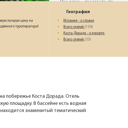
Наш девиз – «продаём то, что
видели сами». Наши
География
менеджеры проводят
регулярные инспекции отелей,
мую лучшую цену на
Испания - о стране
посещают семинары и
адёжного туроператора!
Всего отелей
(159)
рекламные туры.
Коста-Дорада - о курорте
Всего отелей
(33)
Мы проверяем
цены
Мы не продаём туры он-лайн.
Сначала наш менеджер
убедится в наличии тура по
указанной цене и только после
это связывается с клиентом.
 на побережье Коста Дорада. Отель
Да! Это не современно, но зато
надёжно!
ую площадку. В бассейне есть водная
у находится знаменитый тематический