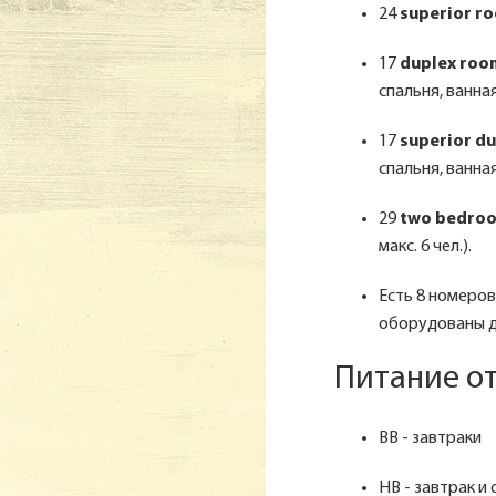
24
superior r
17
duplex roo
спальня, ванная
17
superior d
спальня, ванная
29
two bedro
макс. 6 чел.).
Есть 8 номеро
оборудованы до
Питание от
BB - завтраки
HB - завтрак и