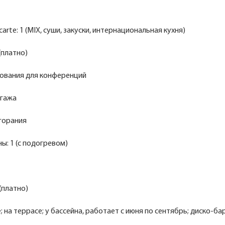
carte: 1 (MIX, суши, закуски, интернациональная кухня)
(платно)
ования для конференций
агажа
горания
ы: 1 (с подогревом)
(платно)
е; на террасе; у бассейна, работает с июня по сентябрь; диско-ба