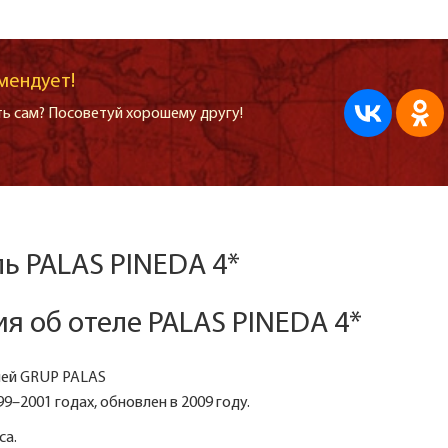
мендует!
ь сам? Посоветуй хорошему другу!
ль PALAS PINEDA 4*
 об отеле PALAS PINEDA 4*
лей GRUP PALAS
9–2001 годах, обновлен в 2009 году.
са.