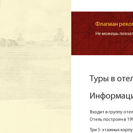
Флагман реко
Не можешь поехат
Туры в оте
Информация
Входит в группу оте
Отель построен в 199
Три 5-этажных корпу