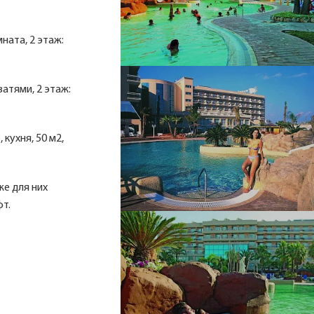
ната, 2 этаж:
ватями, 2 этаж:
кухня, 50 м2,
е для них
фт.