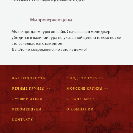
Мы проверяем цены
Мы не продаём туры он-лайн. Сначала наш менеджер
убедится в наличии тура по указанной цене и только после
это связывается с клиентом.
Да! Это не современно, но зато надёжно!
КАК ОТДОХНУТЬ
* ПОДБОР ТУРА >>
РЕЧНЫЕ КРУИЗЫ >>
МОРСКИЕ КРУИЗЫ >>
ЛУЧШИЕ ОТЕЛИ
СТРАНЫ МИРА
РЕКОМЕНДУЕМ
О КОМПАНИИ
КОНТАКТЫ