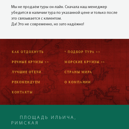
Мы не продаём туры он-лайн. Сначала наш менеджер
убедится в наличии тура по указанной цене и только после
это связывается с клиентом.
Да! Это не современно, но зато надёжно!
КАК ОТДОХНУТЬ
* ПОДБОР ТУРА >>
РЕЧНЫЕ КРУИЗЫ >>
МОРСКИЕ КРУИЗЫ >>
ЛУЧШИЕ ОТЕЛИ
СТРАНЫ МИРА
РЕКОМЕНДУЕМ
О КОМПАНИИ
КОНТАКТЫ
ПЛОЩАДЬ ИЛЬИЧА,
РИМСКАЯ