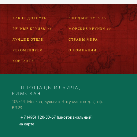
КАК ОТДОХНУТЬ
* ПОДБОР ТУРА >>
РЕЧНЫЕ КРУИЗЫ >>
МОРСКИЕ КРУИЗЫ >>
ЛУЧШИЕ ОТЕЛИ
СТРАНЫ МИРА
РЕКОМЕНДУЕМ
О КОМПАНИИ
КОНТАКТЫ
ПЛОЩАДЬ ИЛЬИЧА,
РИМСКАЯ
109544, Москва, Бульвар Энтузиастов д. 2, оф.
В.3.23
+7 (495) 120-33-67 (многоканальный)
на карте