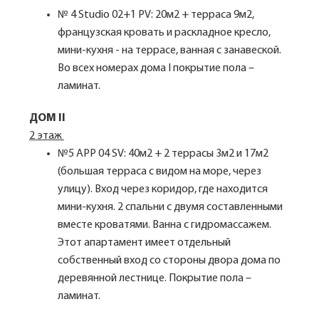
№ 4 Studio 02+1 PV: 20м2 + терраса 9м2,
французская кровать и раскладное кресло,
мини-кухня - на террасе, ванная с занавеской.
Во всех номерах дома I покрытие пола –
ламинат.
ДОМ II
2 этаж
№5 APP 04 SV: 40м2 + 2 террасы 3м2 и 17м2
(большая терраса с видом на море, через
улицу). Вход через коридор, где находится
мини-кухня. 2 спальни с двумя составленными
вместе кроватями. Ванна с гидромассажем.
Этот апартамент имеет отдельный
собственный вход со стороны двора дома по
деревянной лестнице. Покрытие пола –
ламинат.