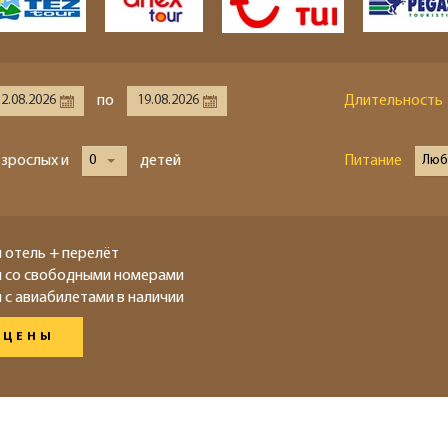
по
Длительность
взрослых и
0
детей
Питание
Люб
 отель + перелёт
ы со свободными номерами
 с авиабилетами в наличии
 ЦЕНЫ