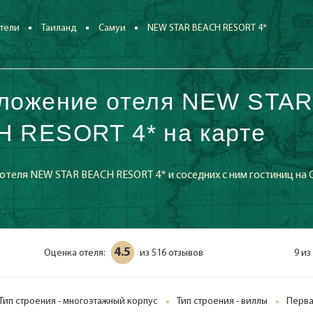
тели
Таиланд
Самуи
NEW STAR BEACH RESORT 4*
ложение отеля NEW STA
 RESORT 4* на карте
отеля NEW STAR BEACH RESORT 4* и соседних с ним гостиниц на 
4.5
Оценка отеля:
516 отзывов
9 из
из
Тип строения - многоэтажный корпус
Тип строения - виллы
Перва