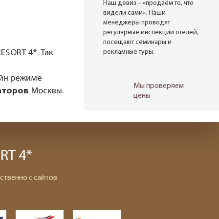
Наш девиз – «продаём то, что
видели сами». Наши
менеджеры проводят
регулярные инспекции отелей,
посещают семинары и
ESORT 4*. Так
рекламные туры.
айн режиме
Мы проверяем
аторов
Москвы.
цены
Мы не продаём туры он-лайн.
Сначала наш менеджер
убедится в наличии тура по
указанной цене и только после
RT 4*
это связывается с клиентом.
Да! Это не современно, но зато
надёжно!
ственно с сайтов