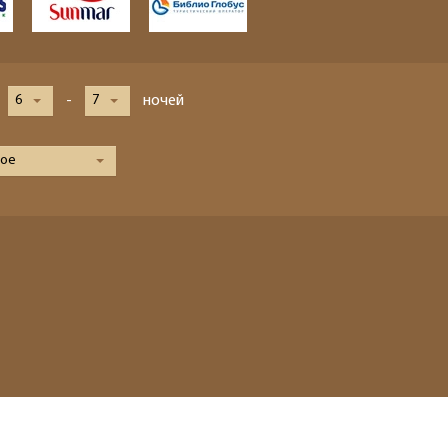
6
-
7
ночей
ое