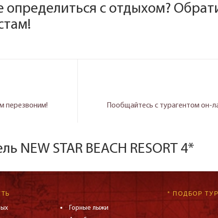
е определиться с отдыхом? Обрат
стам!
м перезвоним!
Пообщайтесь с турагентом он-л
ель NEW STAR BEACH RESORT 4*
УТЬ
* ПОДБОР ТУР
дых
Горные лыжи