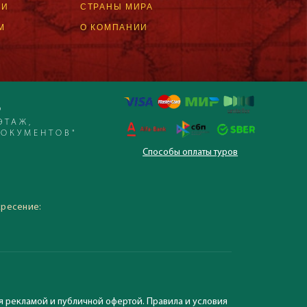
ЛИ
СТРАНЫ МИРА
М
О КОМПАНИИ
Р
ЭТАЖ,
ДОКУМЕНТОВ"
Способы оплаты туров
 – 19:30, суббота,
кресение:
я рекламой и публичной офертой. Правила и условия