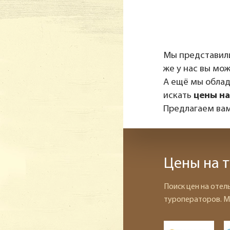
Мы представили
же у нас вы мо
А ещё мы обла
искать
цены на
Предлагаем вам
Цены на т
Поиск цен на отел
туроператоров. М