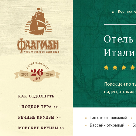
Лучшие о
Отель
Итали
Поиск цен по т
видео, а так 
КАК ОТДОХНУТЬ
* ПОДБОР ТУРА >>
РЕЧНЫЕ КРУИЗЫ >>
Тип отеля - пляжный
Бассейн открытый
Б
МОРСКИЕ КРУИЗЫ >>