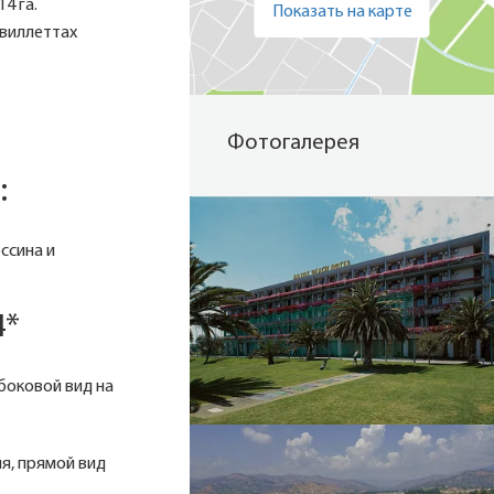
4 га.
Показать на карте
 виллеттах
Фотогалерея
:
ссина и
4*
 боковой вид на
ля, прямой вид