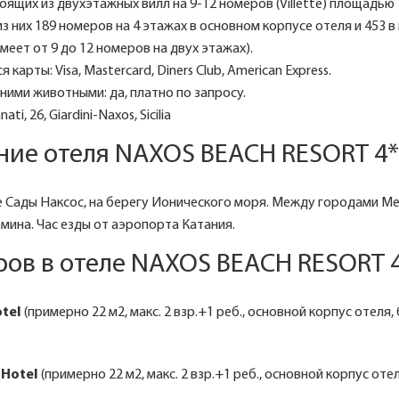
тоящих из двухэтажных вилл на 9-12 номеров (Villette) площадью 1
из них 189 номеров на 4 этажах в основном корпусе отеля и 453 в
меет от 9 до 12 номеров на двух этажах).
карты: Visa, Mastercard, Diners Club, American Express.
ими животными: да, платно по запросу.
ti, 26, Giardini-Naxos, Sicilia
ние отеля NAXOS BEACH RESORT 4*
 Сады Наксос, на берегу Ионического моря. Между городами Ме
рмина. Час езды от аэропорта Катания.
ов в отеле NAXOS BEACH RESORT 
otel
(примерно 22 м2, макс. 2 взр.+1 реб., основной корпус отеля,
 Hotel
(примерно 22 м2, макс. 2 взр.+1 реб., основной корпус оте