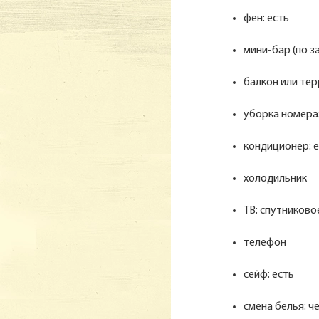
фен: есть
мини-бар (по з
балкон или тер
уборка номера
кондиционер: 
холодильник
ТВ: спутниково
телефон
сейф: есть
смена белья: ч