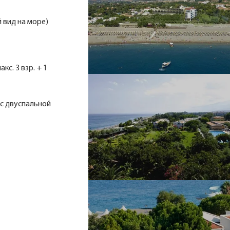
й вид на море)
акс. 3 взр. + 1
я с двуспальной