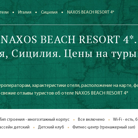
тели
Италия
Сицилия
NAXOS BEACH RESORT 4*
 NAXOS BEACH RESORT 4*.
я, Сицилия. Цены на туры
уроператорам, характеристики отеля, расположение на карте, ф
же свежие отзывы туристов об отеле NAXOS BEACH RESORT 4*
Тип строения - многоэтажный корпус
Все включено
Wi-Fi - есть,
ассейн детский
Детский клуб
Фитнес-центр (тренажерный зал)