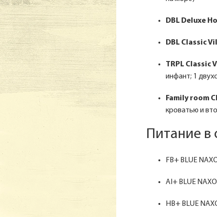
DBL Deluxe Ho
DBL Classic Vi
TRPL Classic V
инфант; 1 двух
Family room Cl
кроватью и вто
Питание в 
FB+ BLUE NAX
AI+ BLUE NAX
HB+ BLUE NAX