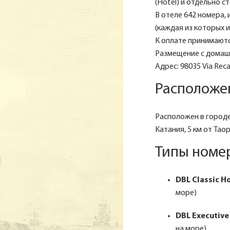
(Hotel) и отдельно с
В отеле 642 номера, 
(каждая из которых и
К оплате принимаются 
Размещение с домашн
Адрес: 98035 Via Recana
Расположе
Расположен в городе
Катания, 5 км от Тао
Типы номер
DBL Сlassic H
море)
DBL Executive
на море)