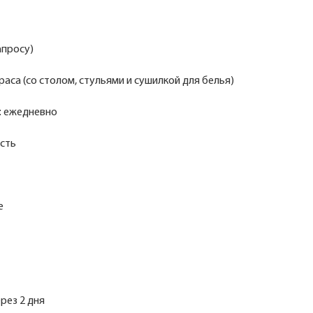
апросу)
раса (со столом, стульями и сушилкой для белья)
: ежедневно
есть
е
ерез 2 дня