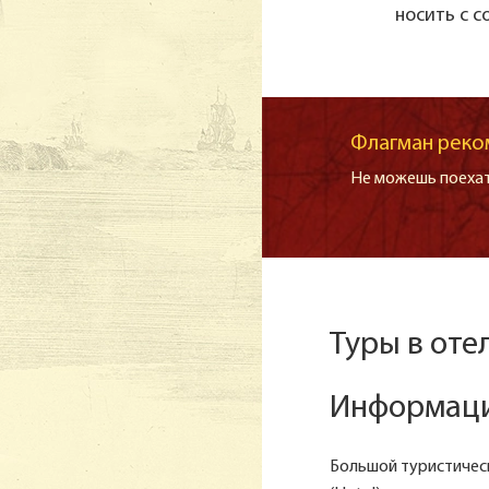
носить с с
Флагман реко
Не можешь поехат
Туры в оте
Информаци
Большой туристическ