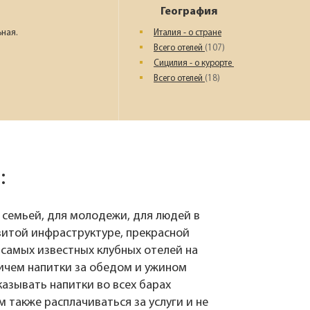
Наш девиз – «продаём то, что
География
видели сами». Наши
менеджеры проводят
ьная.
Италия - о стране
регулярные инспекции отелей,
Всего отелей
(107)
посещают семинары и
Сицилия - о курорте
рекламные туры.
Всего отелей
(18)
Мы проверяем
цены
Мы не продаём туры он-лайн.
:
Сначала наш менеджер
убедится в наличии тура по
указанной цене и только после
с семьей, для молодежи, для людей в
это связывается с клиентом.
витой инфраструктуре, прекрасной
Да! Это не современно, но зато
надёжно!
 самых известных клубных отелей на
ичем напитки за обедом и ужином
казывать напитки во всех барах
 также расплачиваться за услуги и не