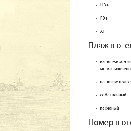
HB+
FB+
AI
Пляж в оте
на пляже зонтик
моря включены в
на пляже полот
собственный
песчаный
Номер в о