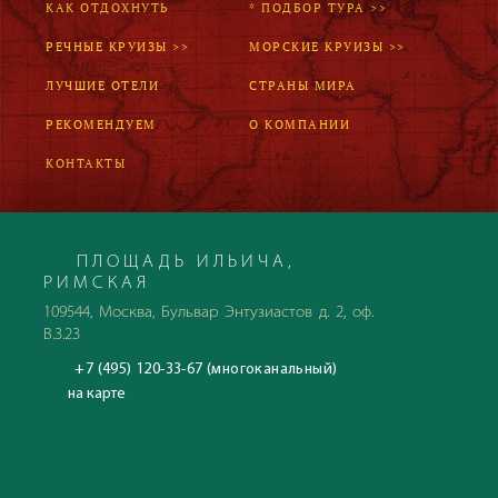
КАК ОТДОХНУТЬ
* ПОДБОР ТУРА >>
РЕЧНЫЕ КРУИЗЫ >>
МОРСКИЕ КРУИЗЫ >>
ЛУЧШИЕ ОТЕЛИ
СТРАНЫ МИРА
РЕКОМЕНДУЕМ
О КОМПАНИИ
КОНТАКТЫ
ПЛОЩАДЬ ИЛЬИЧА,
РИМСКАЯ
109544, Москва, Бульвар Энтузиастов д. 2, оф.
В.3.23
+7 (495) 120-33-67 (многоканальный)
на карте