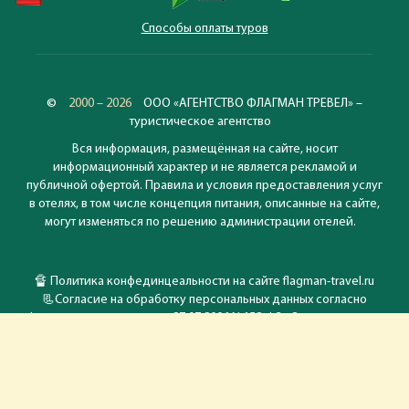
Способы оплаты туров
©
2000 – 2026
ООО «АГЕНТСТВО ФЛАГМАН ТРЕВЕЛ» –
туристическое агентство
Вся информация, размещённая на сайте, носит
информационный характер и не является рекламой и
публичной офертой. Правила и условия предоставления услуг
в отелях, в том числе концепция питания, описанные на сайте,
могут изменяться по решению администрации отелей.
🔏
Политика конфединцеальности на сайте flagman-travel.ru
📃
Согласие на обработку персональных данных согласно
Федеральному закону от 27.07.2006 N 152-ФЗ «О персональных
данных»
💸
Способы оплаты туристических услуг в ООО "Агентство
Флагман Тревел"
🛡️
Гарантии безопасности платежей через платежный сервис