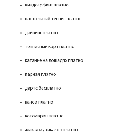
виндсерфинг платно
настольный теннис платно
дайвинг платно
теннисный корт платно
катание на лошадях платно
парная платно
дартс бесплатно
каноэ платно
катамаран платно
живая музыка бесплатно