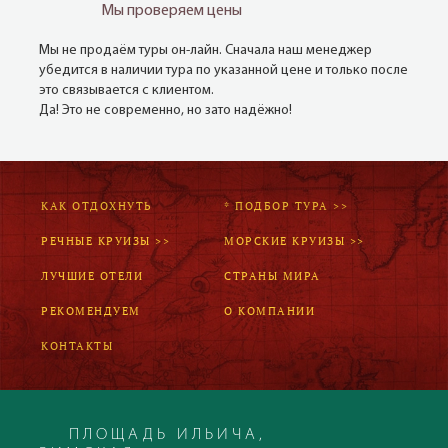
Мы проверяем цены
Мы не продаём туры он-лайн. Сначала наш менеджер
убедится в наличии тура по указанной цене и только после
это связывается с клиентом.
Да! Это не современно, но зато надёжно!
КАК ОТДОХНУТЬ
* ПОДБОР ТУРА >>
РЕЧНЫЕ КРУИЗЫ >>
МОРСКИЕ КРУИЗЫ >>
ЛУЧШИЕ ОТЕЛИ
СТРАНЫ МИРА
РЕКОМЕНДУЕМ
О КОМПАНИИ
КОНТАКТЫ
ПЛОЩАДЬ ИЛЬИЧА,