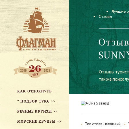
Лучшие о
Отзывы
Отзыв
SUNNY
Отзывы турист
так же поиск л
КАК ОТДОХНУТЬ
* ПОДБОР ТУРА >>
РЕЧНЫЕ КРУИЗЫ >>
МОРСКИЕ КРУИЗЫ >>
Тип отеля - пляжный