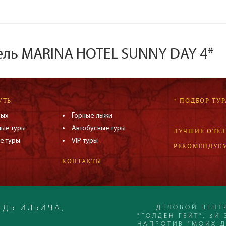
тель MARINA HOTEL SUNNY DAY 4*
УТЬ
* ПОДБОР ТУР
дых
Горные лыжи
ные туры
Автобусные туры
ЛУЧШИЕ ОТЕ
е туры
VIP-туры
РЕКОМЕНДУЕ
КОНТАКТЫ
ДЕЛОВОЙ ЦЕНТ
ДЬ ИЛЬИЧА,
"ГОЛДЕН ГЕЙТ", 3Й 
НАПРОТИВ "МОИХ 