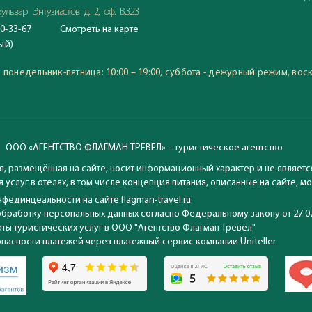
ульвар Энтузиастов д. 2, оф. В.3.23
0-33-67
Смотреть
на карте
С 23.06.2020
ый)
Время работы офиса:
понедельник-пятница: 10:00
:
понедельник-пятница: 10:00 – 19:00, суббота - дежурный режим, вос
воскресение: выходной
ООО «АГЕНТСТВО ФЛАГМАН ТРЕВЕЛ» – туристическое агентство
, размещённая на сайте, носит информационный характер и не являетс
 услуг в отелях, в том числе концепция питания, описанные на сайте, 
фединцеальности на сайте flagman-travel.ru
обработку персональных данных согласно Федеральному закону от 27.0
ты туристических услуг в ООО "Агентство Флагман Тревел"
опасности платежей через платежный сервис компании Uniteller