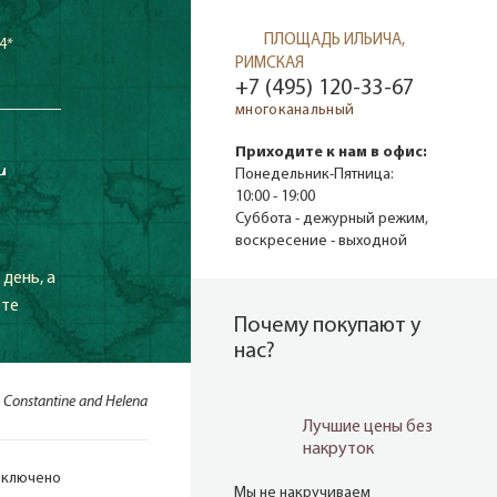
ПЛОЩАДЬ ИЛЬИЧА,
4*
РИМСКАЯ
+7 (495) 120-33-67
многоканальный
L
Приходите к нам в офис:
Понедельник-Пятница:
10:00 - 19:00
Суббота - дежурный режим,
воскресение - выходной
день, а
рте
Почему покупают у
нас?
s Constantine and Helena
Лучшие цены без
накруток
включено
Мы не накручиваем