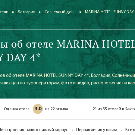
тели
Болгария
Солнечный день
MARINA HOTEL SUNNY DAY 
ы об отеле MARINA HOTE
 DAY 4*
ов об отеле MARINA HOTEL SUNNY DAY 4*, Болгария, Солнечный 
учших цен по туроператорам, фото и видео, расположение на ка
4.0
Оценка отеля:
22 отзыва
21 из 35 отелей в
Saint
из
Тип строения - многоэтажный корпус
Первая линия у пляжа
Все 