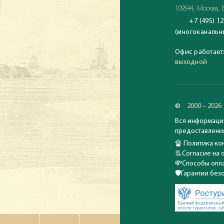
109544, Москва, Б
+7 (495) 12
(многоканальн
Офис работает
выходной
©
2000 – 2026
Вся информация
предоставления
🔏
Политика кон
📃
Согласие на 
💸
Способы опла
🛡️
Гарантии без