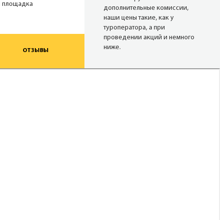
я площадка
дополнительные комиссии,
наши цены такие, как у
туроператора, а при
проведении акций и немного
ниже.
ОТЗЫВЫ
Надежные
туроператоры
В нашей базе 27 сайтов
надёжных операторов (хотя
можем опросить и 80). Мы
снимаем актуальные цены с
сайтов в режиме реального
времени.
Опытные
менеджеры