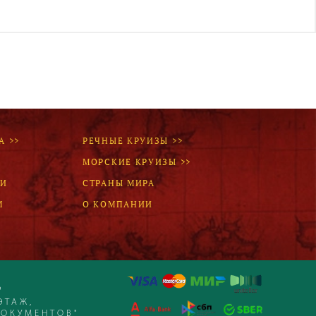
Наш девиз – «продаём то, что
видели сами». Наши
менеджеры проводят
регулярные инспекции отелей,
посещают семинары и
рекламные туры.
Мы проверяем
цены
А >>
РЕЧНЫЕ КРУИЗЫ >>
МОРСКИЕ КРУИЗЫ >>
Мы не продаём туры он-лайн.
Сначала наш менеджер
ЛИ
СТРАНЫ МИРА
убедится в наличии тура по
М
О КОМПАНИИ
указанной цене и только после
это связывается с клиентом.
Да! Это не современно, но зато
надёжно!
Р
ЭТАЖ,
ДОКУМЕНТОВ"