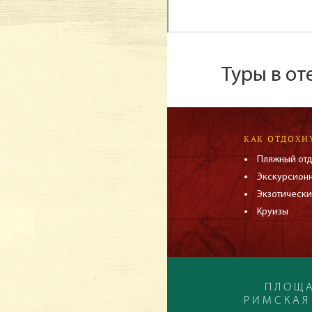
Туры в о
КАК ОТДОХН
Пляжный от
Экскурсион
Экзотически
Круизы
ПЛОЩА
РИМСКАЯ