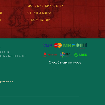
МОРСКИЕ КРУИЗЫ >>
ЛИ
СТРАНЫ МИРА
М
О КОМПАНИИ
Р
ЭТАЖ,
ДОКУМЕНТОВ"
Способы оплаты туров
 – 19:30, суббота,
кресение: