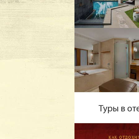
Туры в о
КАК ОТДОХН