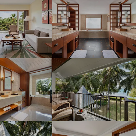
Наш девиз – «продаём то, что
видели сами». Наши
менеджеры проводят
регулярные инспекции отелей,
посещают семинары и
рекламные туры.
Мы проверяем
цены
Мы не продаём туры он-лайн.
Сначала наш менеджер
убедится в наличии тура по
указанной цене и только после
это связывается с клиентом.
Да! Это не современно, но зато
надёжно!