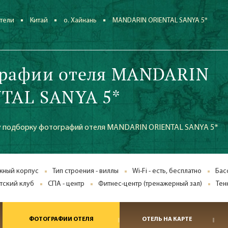
тели
Китай
о. Хайнань
MANDARIN ORIENTAL SANYA 5*
рафии отеля MANDARIN
TAL SANYA 5*
у подборку фотографий отеля MANDARIN ORIENTAL SANYA 5*
ажный корпус
Тип строения - виллы
Wi-Fi - есть, бесплатно
Бас
тский клуб
СПА - центр
Фитнес-центр (тренажерный зал)
Тен
ФОТОГРАФИИ ОТЕЛЯ
ОТЕЛЬ НА КАРТЕ