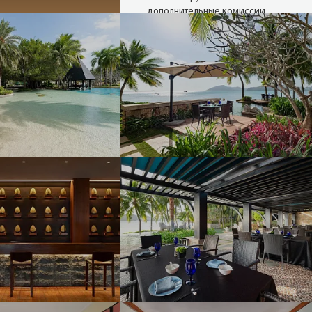
дополнительные комиссии,
наши цены такие, как у
туроператора, а при
проведении акций и немного
ниже.
Надежные
туроператоры
В нашей базе 27 сайтов
надёжных операторов (хотя
можем опросить и 80). Мы
снимаем актуальные цены с
сайтов в режиме реального
времени.
Опытные
менеджеры