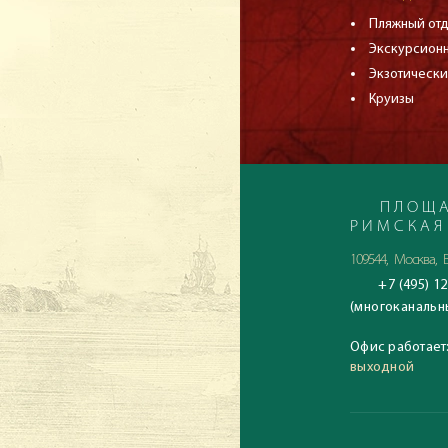
Пляжный от
Экскурсион
Экзотически
Круизы
ПЛОЩА
РИМСКАЯ
109544, Москва, Б
+7 (495) 12
(многоканальн
Офис работает
выходной