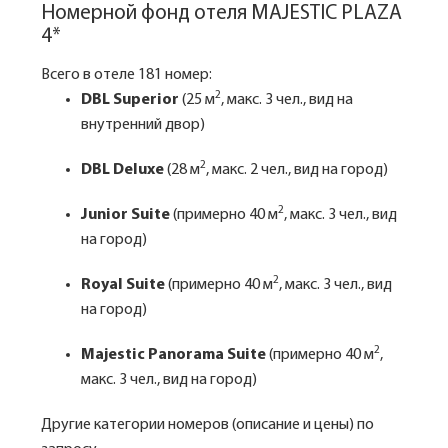
Номерной фонд отеля MAJESTIC PLAZA
4*
Всего в отеле 181 номер:
2
DBL Superior
(25 м
, макс. 3 чел., вид на
внутренний двор)
2
DBL Deluxe
(28 м
, макс. 2 чел., вид на город)
2
Junior Suite
(примерно 40 м
, макс. 3 чел., вид
на город)
2
Royal Suite
(примерно 40 м
, макс. 3 чел., вид
на город)
2
Majestic Panorama Suite
(примерно 40 м
,
макс. 3 чел., вид на город)
Другие категории номеров (описание и цены) по