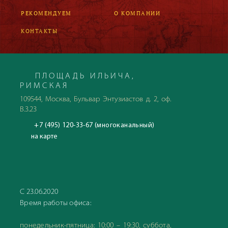
РЕКОМЕНДУЕМ
О КОМПАНИИ
КОНТАКТЫ
ПЛОЩАДЬ ИЛЬИЧА,
РИМСКАЯ
109544, Москва, Бульвар Энтузиастов д. 2, оф.
В.3.23
+7 (495) 120-33-67 (многоканальный)
на карте
С 23.06.2020
Время работы офиса:
понедельник-пятница: 10:00 – 19:30, суббота,