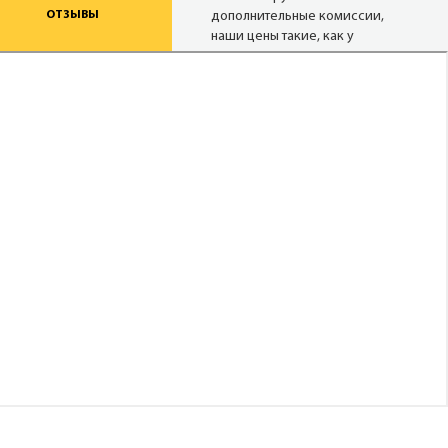
ОТЗЫВЫ
дополнительные комиссии,
наши цены такие, как у
туроператора, а при
проведении акций и немного
ниже.
Надежные
туроператоры
В нашей базе 27 сайтов
надёжных операторов (хотя
можем опросить и 80). Мы
снимаем актуальные цены с
сайтов в режиме реального
времени.
Опытные
менеджеры