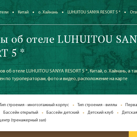
тели
Китай
о. Хайнань
LUHUITOU SANYA RESORT 5 *
От
ы об отеле LUHUITOU SA
T 5 *
в об отеле LUHUITOU SANYA RESORT 5 *, Китай, о. Хайнань, а та
ен по туроператорам, фото и видео, расположение на карте
Тип строения - многоэтажный корпус
Тип строения - виллы
Перва
Бассейн открытый
Бассейн детский
Детский клуб
Детска
центр (тренажерный зал)