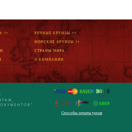
Наш девиз – «продаём то, что
видели сами». Наши
менеджеры проводят
регулярные инспекции отелей,
посещают семинары и
рекламные туры.
А >>
РЕЧНЫЕ КРУИЗЫ >>
МОРСКИЕ КРУИЗЫ >>
ЛИ
СТРАНЫ МИРА
Мы проверяем
цены
М
О КОМПАНИИ
Мы не продаём туры он-лайн.
Сначала наш менеджер
убедится в наличии тура по
указанной цене и только после
это связывается с клиентом.
Р
Да! Это не современно, но зато
ЭТАЖ,
надёжно!
ДОКУМЕНТОВ"
Способы оплаты туров