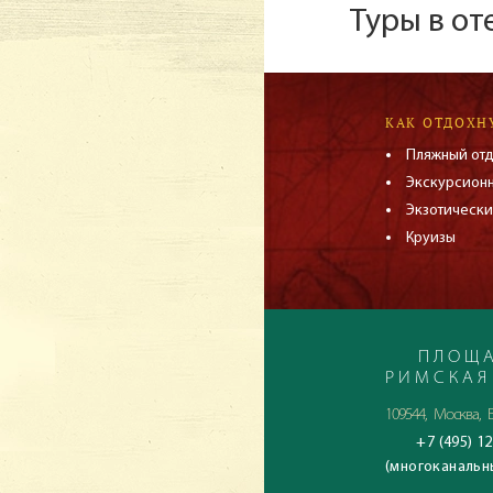
Туры в от
КАК ОТДОХН
Пляжный от
Экскурсион
Экзотически
Круизы
ПЛОЩА
РИМСКАЯ
109544, Москва, Б
+7 (495) 12
(многоканальн