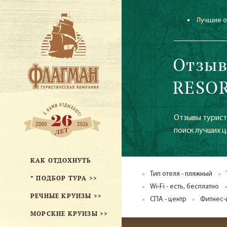
Лучшие о
Отзыв
RESOR
Отзывы туристо
поиск лучших ц
КАК ОТДОХНУТЬ
Тип отеля - пляжный
* ПОДБОР ТУРА >>
Wi-Fi - есть, бесплатно
РЕЧНЫЕ КРУИЗЫ >>
СПА - центр
Фитнес-
МОРСКИЕ КРУИЗЫ >>