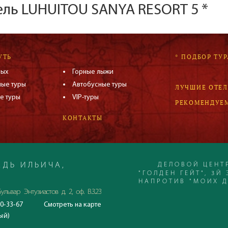
ель LUHUITOU SANYA RESORT 5 *
УТЬ
* ПОДБОР ТУР
дых
Горные лыжи
ные туры
Автобусные туры
ЛУЧШИЕ ОТЕ
е туры
VIP-туры
РЕКОМЕНДУЕ
КОНТАКТЫ
ДЕЛОВОЙ ЦЕНТ
ДЬ ИЛЬИЧА,
"ГОЛДЕН ГЕЙТ", 3Й 
НАПРОТИВ "МОИХ 
ульвар Энтузиастов д. 2, оф. В.3.23
0-33-67
Смотреть
на карте
С 23.06.2020
ый)
Время работы офиса: