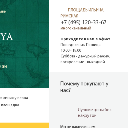
ПЛОЩАДЬ ИЛЬИЧА,
зывы
РИМСКАЯ
+7 (495) 120-33-67
многоканальный
NYA
Приходите к нам в офис:
Понедельник-Пятница:
10:00 - 19:00
Суббота - дежурный режим,
воскресение - выходной
к же
Почему покупают у
нас?
я линия у пляжа
я площадка
Лучшие цены без
накруток
Мы не накручиваем