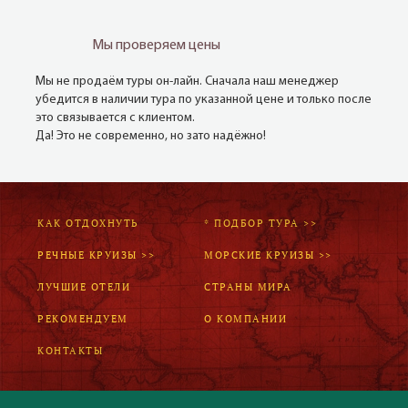
Мы проверяем цены
Мы не продаём туры он-лайн. Сначала наш менеджер
убедится в наличии тура по указанной цене и только после
это связывается с клиентом.
Да! Это не современно, но зато надёжно!
КАК ОТДОХНУТЬ
* ПОДБОР ТУРА >>
РЕЧНЫЕ КРУИЗЫ >>
МОРСКИЕ КРУИЗЫ >>
ЛУЧШИЕ ОТЕЛИ
СТРАНЫ МИРА
РЕКОМЕНДУЕМ
О КОМПАНИИ
КОНТАКТЫ