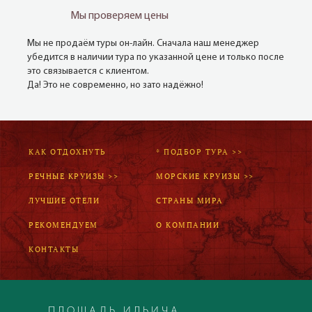
Мы проверяем цены
Мы не продаём туры он-лайн. Сначала наш менеджер
убедится в наличии тура по указанной цене и только после
это связывается с клиентом.
Да! Это не современно, но зато надёжно!
КАК ОТДОХНУТЬ
* ПОДБОР ТУРА >>
РЕЧНЫЕ КРУИЗЫ >>
МОРСКИЕ КРУИЗЫ >>
ЛУЧШИЕ ОТЕЛИ
СТРАНЫ МИРА
РЕКОМЕНДУЕМ
О КОМПАНИИ
КОНТАКТЫ
ПЛОЩАДЬ ИЛЬИЧА,