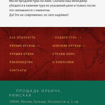
Мы не продаём туры он-лайн. Сначала наш менеджер
убедится в наличии тура по указанной цене и только после
это связывается с клиентом.
Да! Это не современно, но зато надёжно!
КАК ОТДОХНУТЬ
* ПОДБОР ТУРА >>
РЕЧНЫЕ КРУИЗЫ >>
МОРСКИЕ КРУИЗЫ >>
ЛУЧШИЕ ОТЕЛИ
СТРАНЫ МИРА
РЕКОМЕНДУЕМ
О КОМПАНИИ
КОНТАКТЫ
ПЛОЩАДЬ ИЛЬИЧА,
РИМСКАЯ
109544, Москва, Бульвар Энтузиастов д. 2, оф.