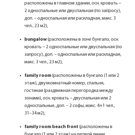
расположены в главном здании, осн. кровать –
2 односпальные или двуспальная (по запросу),
доп. – односпальная или раскладная, макс. 3
чел., 23 м2),
bungalow
(расположены в зоне бунгало, осн.
кровать – 2 односпальные или двуспальная (по
запросу), доп. – односпальная или раскладная,
макс. 3 чел., 23 м2),
family room
(расположены в бунгало (1 или 2
этаж), двухкомнатный номер, спальня,
гостиная (раздвижная перегородка между
зонами), осн. кровать – двуспальная или 2
односпальные, доп. – 2 софы, макс. 4+1 чел.,
31–34 м2),
family room beach front
(расположены в
бунгало (1 или 2 этаж) на первой линии,