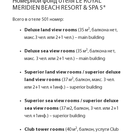
Номерной фонд отеля LE ROYAL
MERIDIEN BEACH RESORT & SPA 5*
Всего в отеле 501 номер:
2
Deluxe land view rooms
(35 м
, балкона нет,
макс.3 чел. или 2+1 чел.) – main building
2
Deluxe sea view rooms
(35 м
, балкона нет,
макс. 3 чел. или 2+1 чел.) – main building
Superior land view rooms / superior deluxe
2
land view rooms
(37 м
, балкон, макс. 3 чел.
или 2+1 чел.+1инф.) – superior building
Superior sea view rooms / superior deluxe
sea view rooms
(37 м2, балкон, 3 чел. или 2+1
чел.+1инф.) – superior building
2
Club tower rooms
(40 м
, балкон, услуги Club