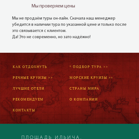
Мы проверяем цены
Мы не продаём туры он-лайн. Сначала наш менеджер
убедится в наличии тура по указанной цене и только после
это связывается с клиентом.
Да! Это не современно, но зато надёжно!
КАК ОТДОХНУТЬ
* ПОДБОР ТУРА >>
РЕЧНЫЕ КРУИЗЫ >>
МОРСКИЕ КРУИЗЫ >>
ЛУЧШИЕ ОТЕЛИ
СТРАНЫ МИРА
РЕКОМЕНДУЕМ
О КОМПАНИИ
КОНТАКТЫ
ПЛОЩАДЬ ИЛЬИЧА,