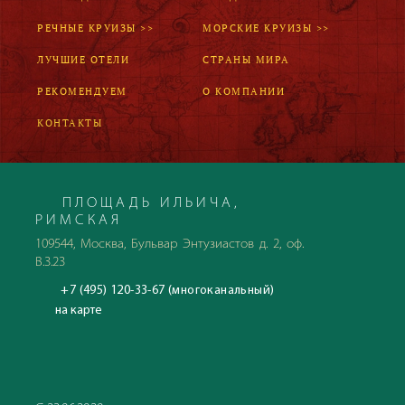
РЕЧНЫЕ КРУИЗЫ >>
МОРСКИЕ КРУИЗЫ >>
ЛУЧШИЕ ОТЕЛИ
СТРАНЫ МИРА
РЕКОМЕНДУЕМ
О КОМПАНИИ
КОНТАКТЫ
ПЛОЩАДЬ ИЛЬИЧА,
РИМСКАЯ
109544, Москва, Бульвар Энтузиастов д. 2, оф.
В.3.23
+7 (495) 120-33-67 (многоканальный)
на карте