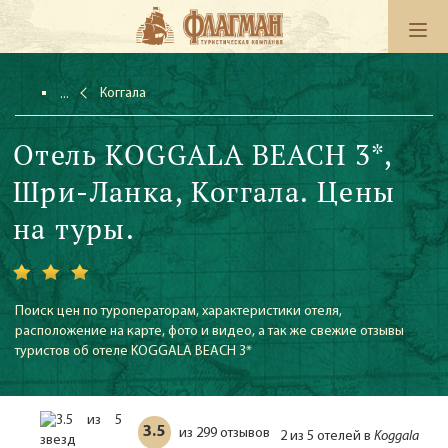
Коггала
Отель KOGGALA BEACH 3*,
Шри-Ланка, Коггала. Цены
на туры.
Поиск цен по туроператорам, характеристики отеля,
расположение на карте, фото и видео, а так же свежие отзывы
туристов об отеле KOGGALA BEACH 3*
3.5
299 отзывов
из
2 из 5 отелей в
Koggala