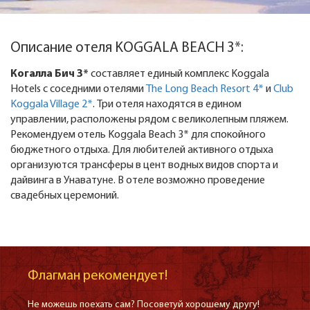
Описание отеля KOGGALA BEACH 3*:
Когалла Бич 3*
составляет единый комплекс Koggala
Hotels с соседними отелями
The Long Beach Resort 4*
и
Club
Koggala Village 2*
. Три отеля находятся в едином
управлении, расположены рядом с великолепным пляжем.
Рекомендуем отель Koggala Beach 3* для спокойного
бюджетного отдыха. Для любителей активного отдыха
организуются трансферы в цент водных видов спорта и
дайвинга в Унаватуне. В отеле возможно проведение
свадебных церемоний.
Флагман рекомендует!
Не можешь поехать сам? Посоветуй хорошему другу!