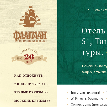
Лучшие о
Отель
5*, Т
туры.
Поиск цен по т
видео, а так 
КАК ОТДОХНУТЬ
* ПОДБОР ТУРА >>
РЕЧНЫЕ КРУИЗЫ >>
Тип отеля - пляжный
Wi-Fi - есть, бесплатно
МОРСКИЕ КРУИЗЫ >>
Фитнес-центр (тренажер