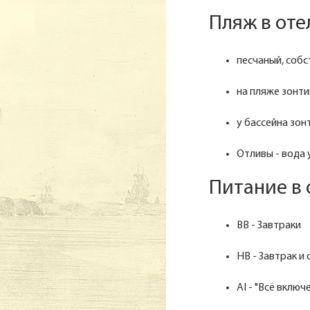
Пляж в от
песчаный, соб
на пляже зонти
у бассейна зон
Отливы - вода у
Питание в
BB - Завтраки
HB - Завтрак и
AI - "Всё включ