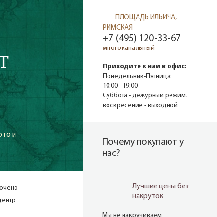
ПЛОЩАДЬ ИЛЬИЧА,
РИМСКАЯ
+7 (495) 120-33-67
многоканальный
T
Приходите к нам в офис:
а
Понедельник-Пятница:
10:00 - 19:00
Суббота - дежурный режим,
воскресение - выходной
ото и
Почему покупают у
нас?
Лучшие цены без
лючено
накруток
центр
Мы не накручиваем