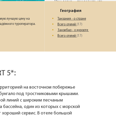
Наш девиз – «продаём то, что
видели сами». Наши
География
менеджеры проводят
регулярные инспекции отелей,
мую лучшую цену на
Танзания - о стране
посещают семинары и
надёжного туроператора.
Всего отелей
(17)
рекламные туры.
Занзибар - о курорте
Всего отелей
(17)
Мы проверяем
цены
Мы не продаём туры он-лайн.
Сначала наш менеджер
T 5*:
убедится в наличии тура по
указанной цене и только после
это связывается с клиентом.
ерриторией на восточном побережье
Да! Это не современно, но зато
надёжно!
 бунгало под тростниковыми крышами.
рвой линий с широким песчаным
а бассейна, один из которых с морской
ют хороший сервис. В отеле большой