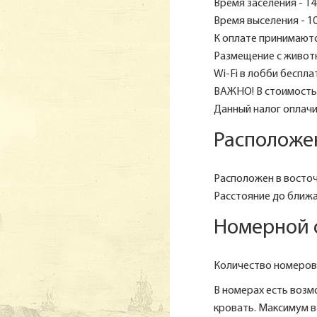
Время заселения - 14
Время выселения - 10
К оплате принимаются
Размещение с животн
Wi-Fi в лобби беспла
ВАЖНО! В стоимость 
Данный налог оплачив
Расположе
Расположен в восточ
Расстояние до ближа
Номерной 
Количество номеров 
В номерах есть воз
кровать. Максимум в