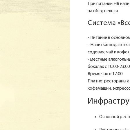
При питании HB напи
на обед нельзя.
Система «Вс
- Питание в основном р
- Напитки: подаются 
содовая, чай и кофе).
- местные алкогольны
бокалах с 10:00-23:00
Время чая в 17:00.
Платно: рестораны а
кофемашин, эспрессо
Инфрастру
Основной рестора