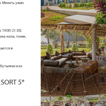
а. Менять ужин
с 19:00-21:30).
ока-кола, тоник,
даются в
бутылках и из
ESORT 5*