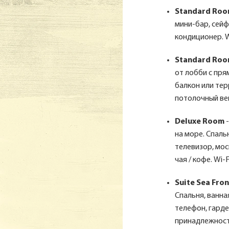
Standard Ro
мини-бар, сейф
кондиционер. W
Standard Room
от лобби с пря
балкон или тер
потолочный вен
Deluxe Room
-
на море. Спаль
телевизор, мос
чая / кофе. Wi-
Suite Sea Fron
Спальня, ванна
телефон, гарде
принадлежности