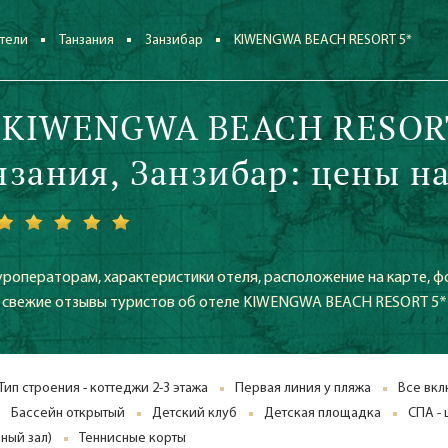
тели
Танзания
Занзибар
KIWENGWA BEACH RESORT 5*
 KIWENGWA BEACH RESOR
анзания, Занзибар: цены н
уроператорам, характеристики отеля, расположение на карте, ф
же свежие отзывы туристов об отеле KIWENGWA BEACH RESORT 5*
Тип строения - коттеджи 2-3 этажа
Первая линия у пляжа
Все вк
Бассейн открытый
Детский клуб
Детская площадка
СПА - 
ный зал)
Теннисные корты