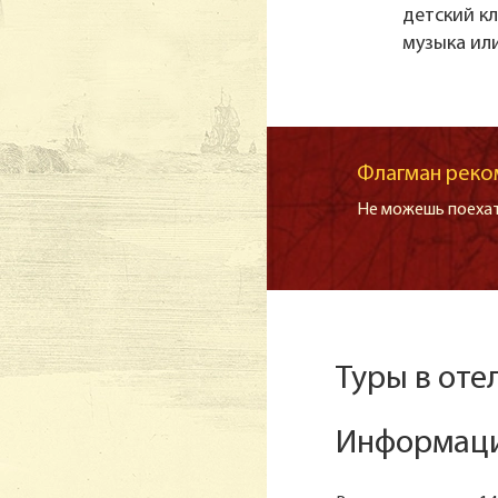
детский кл
музыка ил
Флагман реко
Не можешь поехат
Туры в от
Информаци