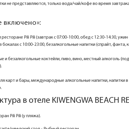
тки не представляются, только вода/чай/кофе во время завтрак
е включено»:
есторане Pili Pili (завтрак с 07:00-10:00, обед с 12:30-14:30, ужин 
в бокалах с 10:00-23:00, безалкогольные напитки (спрайт, фанта, к
е и безалкогольные коктейли, пиво, вино, местный алкоголь (по
).
 ля карт и бары, международные алкогольные напитки, напитки в 
.
ктура в отеле KIWENGWA BEACH R
н Pili Pili (у пляжа).