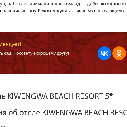
уб, работает анимационная команда - днём активные иг
и различные шоу. Рекомендуем активным отдыхающим с 
мендует!
ь сам? Посоветуй хорошему другу!
ель KIWENGWA BEACH RESORT 5*
я об отеле KIWENGWA BEACH RESO