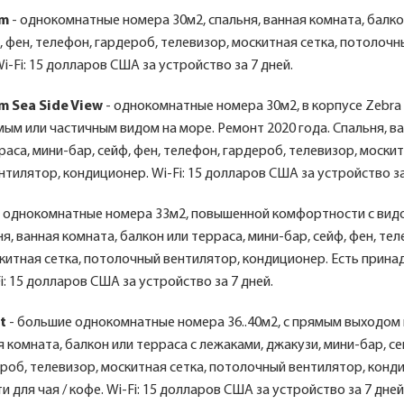
om
- однокомнатные номера 30м2, спальня, ванная комната, балко
, фен, телефон, гардероб, телевизор, москитная сетка, потолочн
i-Fi: 15 долларов США за устройство за 7 дней.
 Sea Side View
- однокомнатные номера 30м2, в корпусе Zebra 
мым или частичным видом на море. Ремонт 2020 года. Спальня, в
раса, мини-бар, сейф, фен, телефон, гардероб, телевизор, москит
тилятор, кондиционер. Wi-Fi: 15 долларов США за устройство за
 однокомнатные номера 33м2, повышенной комфортности с видо
ня, ванная комната, балкон или терраса, мини-бар, сейф, фен, те
китная сетка, потолочный вентилятор, кондиционер. Есть прин
Fi: 15 долларов США за устройство за 7 дней.
t
- большие однокомнатные номера 36..40м2, с прямым выходом 
я комната, балкон или терраса с лежаками, джакузи, мини-бар, се
роб, телевизор, москитная сетка, потолочный вентилятор, конд
 для чая / кофе. Wi-Fi: 15 долларов США за устройство за 7 дней