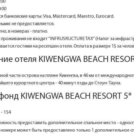
:00
:00
 банковские карты: Visa, Mastercard, Maestro, Eurocard.
ыми: не предоставляется.
тно, в номерах - платно.
проживания не входит “INFRUSRUCTURE TAX” (Налог за инфраст
ается гостями на ресепшен отеля. Оплата в размере 1$ за челов
ние отеля KIWENGWA BEACH RESOR
ной части острова на пляже Кивенгва, в 46 км от международно
йшего курортного центра - 40 минут езды до Стоун-Тауна.
фонд KIWENGWA BEACH RESORT 5*
- 154
можность предоставить дополнительное спальное место - однос
 номере может быть предоставлено только 1 дополнительное с