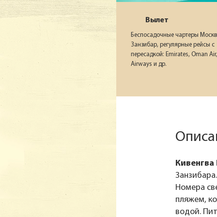
Вылет
Беспосадочные чартеры Москв
Занзибар, регулярные рейсы с
пересадкой: Emirates, Oman Air,
Airways и др.
Описа
Кивенгва 
Занзибара
Номера св
пляжем, ко
водой. Пит