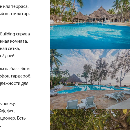
н или терраса,
ый вентилятор,
Building справа
анная комната,
ная сетка,
 7 дней.
м на бассейн и
лефон, гардероб,
адлежности для
к пляжу.
йф, фен,
иционер. Есть
.