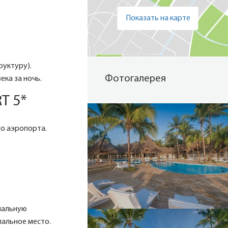
Показать на карте
руктуру).
Фотогалерея
ека за ночь.
T 5*
го аэропорта.
пальную
пальное место.