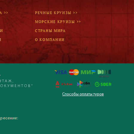
А >>
РЕЧНЫЕ КРУИЗЫ >>
МОРСКИЕ КРУИЗЫ >>
ЛИ
СТРАНЫ МИРА
М
О КОМПАНИИ
Р
ЭТАЖ,
ДОКУМЕНТОВ"
Способы оплаты туров
 – 19:30, суббота,
кресение: