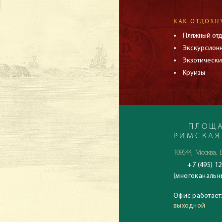
КАК ОТДОХН
Пляжный от
Экскурсион
Экзотически
Круизы
ПЛОЩА
РИМСКАЯ
109544, Москва, Б
+7 (495) 12
(многоканальн
Офис работает
выходной