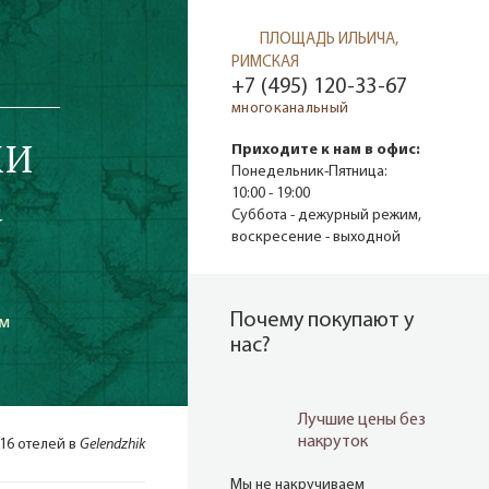
ПЛОЩАДЬ ИЛЬИЧА,
РИМСКАЯ
+7 (495) 120-33-67
многоканальный
КИ
Приходите к нам в офис:
Понедельник-Пятница:
а
10:00 - 19:00
Суббота - дежурный режим,
воскресение - выходной
Почему покупают у
им
нас?
Лучшие цены без
накруток
 16 отелей в
Gelendzhik
Мы не накручиваем