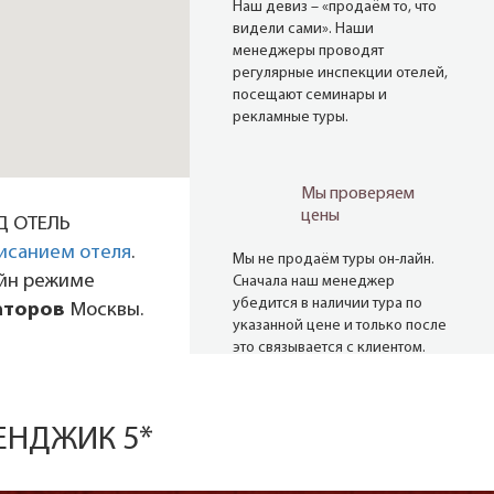
Наш девиз – «продаём то, что
видели сами». Наши
менеджеры проводят
регулярные инспекции отелей,
посещают семинары и
рекламные туры.
Мы проверяем
цены
Д ОТЕЛЬ
исанием отеля
.
Мы не продаём туры он-лайн.
айн режиме
Сначала наш менеджер
убедится в наличии тура по
аторов
Москвы.
указанной цене и только после
это связывается с клиентом.
Да! Это не современно, но зато
надёжно!
ЛЕНДЖИК 5*