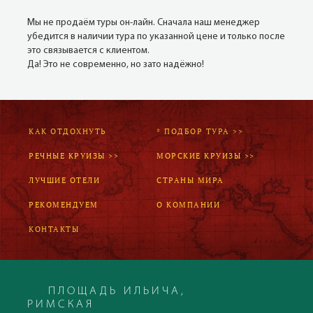
Мы не продаём туры он-лайн. Сначала наш менеджер
убедится в наличии тура по указанной цене и только после
это связывается с клиентом.
Да! Это не современно, но зато надёжно!
КАК ОТДОХНУТЬ
* ПОДБОР ТУРА >>
РЕЧНЫЕ КРУИЗЫ >>
МОРСКИЕ КРУИЗЫ >>
ЛУЧШИЕ ОТЕЛИ
СТРАНЫ МИРА
РЕКОМЕНДУЕМ
О КОМПАНИИ
КОНТАКТЫ
ПЛОЩАДЬ ИЛЬИЧА,
РИМСКАЯ