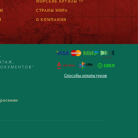
МОРСКИЕ КРУИЗЫ >>
ЛИ
СТРАНЫ МИРА
М
О КОМПАНИИ
Р
ЭТАЖ,
ДОКУМЕНТОВ"
Способы оплаты туров
 – 19:30, суббота,
кресение: