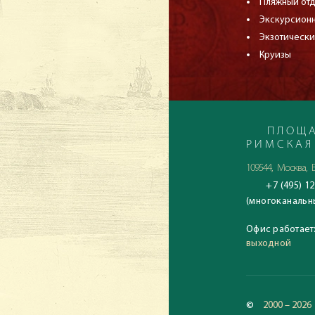
Пляжный от
Экскурсион
Экзотически
Круизы
ПЛОЩА
РИМСКАЯ
109544, Москва, Б
+7 (495) 12
(многоканальн
Офис работает
выходной
©
2000 – 2026