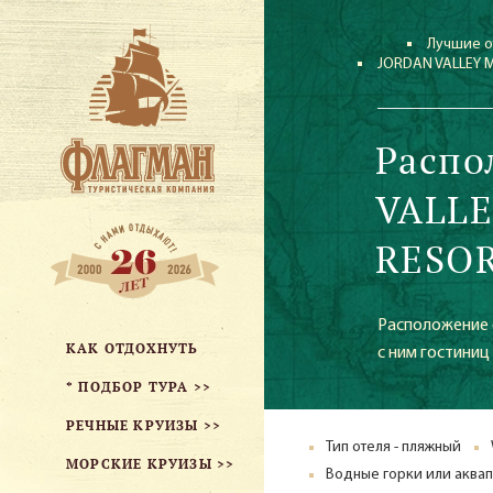
Лучшие о
JORDAN VALLEY M
Распо
VALLE
RESOR
Расположение 
КАК ОТДОХНУТЬ
с ним гостиниц
* ПОДБОР ТУРА >>
РЕЧНЫЕ КРУИЗЫ >>
Тип отеля - пляжный
МОРСКИЕ КРУИЗЫ >>
Водные горки или аква