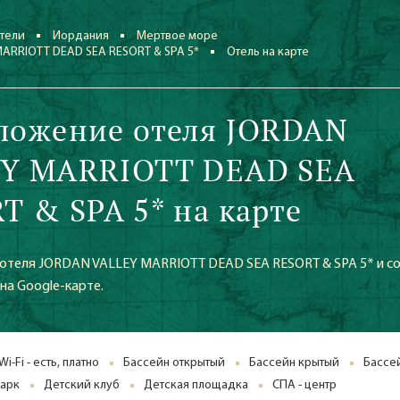
тели
Иордания
Мертвое море
ARRIOTT DEAD SEA RESORT & SPA 5*
Отель на карте
ложение отеля JORDAN
Y MARRIOTT DEAD SEA
T & SPA 5* на карте
отеля JORDAN VALLEY MARRIOTT DEAD SEA RESORT & SPA 5* и с
 на Google-карте.
Wi-Fi - есть, платно
Бассейн открытый
Бассейн крытый
Бассе
парк
Детский клуб
Детская площадка
СПА - центр