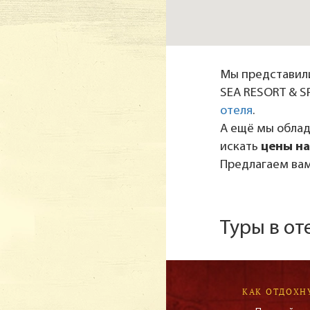
Мы представили
SEA RESORT & SP
отеля
.
А ещё мы обла
искать
цены на
Предлагаем вам
Туры в от
КАК ОТДОХН