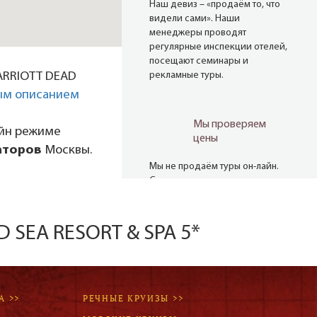
Наш девиз – «продаём то, что
видели сами». Наши
менеджеры проводят
регулярные инспекции отелей,
посещают семинары и
ARRIOTT DEAD
рекламные туры.
ым описанием
Мы проверяем
айн режиме
цены
аторов
Москвы.
Мы не продаём туры он-лайн.
Сначала наш менеджер
убедится в наличии тура по
указанной цене и только после
это связывается с клиентом.
 SEA RESORT & SPA 5*
Да! Это не современно, но зато
надёжно!
А >>
РЕЧНЫЕ КРУИЗЫ >>