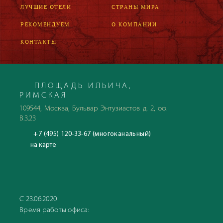
ЛУЧШИЕ ОТЕЛИ
СТРАНЫ МИРА
РЕКОМЕНДУЕМ
О КОМПАНИИ
КОНТАКТЫ
ПЛОЩАДЬ ИЛЬИЧА,
РИМСКАЯ
109544, Москва, Бульвар Энтузиастов д. 2, оф.
В.3.23
+7 (495) 120-33-67 (многоканальный)
на карте
С 23.06.2020
Время работы офиса: