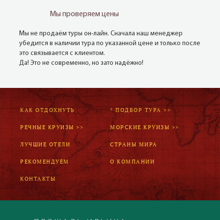
Мы проверяем цены
Мы не продаём туры он-лайн. Сначала наш менеджер
убедится в наличии тура по указанной цене и только после
это связывается с клиентом.
Да! Это не современно, но зато надёжно!
КАК ОТДОХНУТЬ
* ПОДБОР ТУРА >>
РЕЧНЫЕ КРУИЗЫ >>
МОРСКИЕ КРУИЗЫ >>
ЛУЧШИЕ ОТЕЛИ
СТРАНЫ МИРА
РЕКОМЕНДУЕМ
О КОМПАНИИ
КОНТАКТЫ