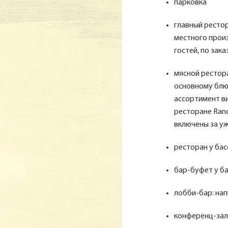
парковка
главный рестор
местного прои
гостей, по зака
мясной рестора
основному блю
ассортимент ви
ресторане Ranc
включены за у
ресторан у бас
бар-буфет у бас
лобби-бар: нап
конференц-зал 