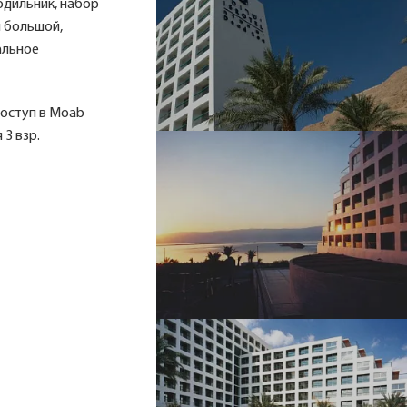
лодильник, набор
и большой,
альное
доступ в Moab
 3 взр.