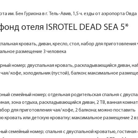
рта им. Бен Гуриона в г. Тель-Авив, 1,5 ч. езды от аэропорта Овда
онд отеля ISROTEL DEAD SEA 5*
спальная кровать, диван, кресло, стол, набор для приготовления 
мальное размещение 3 человека
орный номер; двуспальная кровать, раскладывающийся диван, на
чая/ кофе, холодильник (пустой), балкон; максимальное размещен
орный семейный номер; отдельная родительская спальня с двусп
иная, зона отдыха, раскладывающийся диван, 2 ТВ, ванная комната
абор для приготовления чая/ кофе, 2 балкона; можно поставить
 кровать или детскую кроватку; максимальное размещение 2 взр
ный семейный номер; спальня с двуспальной кроватью, гостиная 