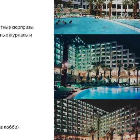
ятные сюрпризы,
тные журналы и
 в лобби)