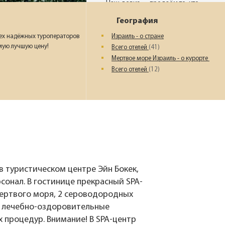
Наш девиз – «продаём то, что
видели сами». Наши
География
менеджеры проводят
регулярные инспекции отелей,
ех надёжных туроператоров
Израиль - о стране
посещают семинары и
мую лучшую цену!
Всего отелей
(41)
рекламные туры.
Мертвое море Израиль - о курорте
Всего отелей
(12)
Мы проверяем
цены
Мы не продаём туры он-лайн.
Сначала наш менеджер
убедится в наличии тура по
указанной цене и только после
это связывается с клиентом.
в туристическом центре Эйн Бокек,
Да! Это не современно, но зато
надёжно!
сонал. В гостинице прекрасный SPA-
Мертвого моря, 2 сероводородных
 и лечебно-оздоровительные
 процедур. Внимание! В SPA-центр