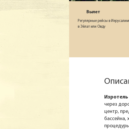
Вылет
Регулярные рейсы в Иерусалим
в Эйлат или Овду
Описан
Изротель 
через доро
центр, пр
бассейна, 
процедуры