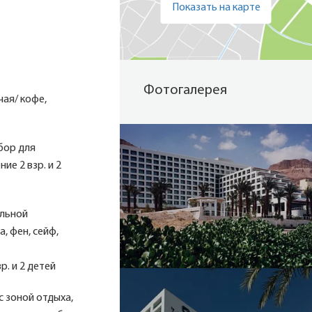
Показать на карте
Фотогалерея
чая/ кофе,
бор для
ие 2 взр. и 2
альной
, фен, сейф,
. и 2 детей
с зоной отдыха,