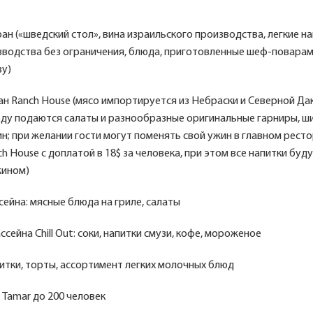
ан («шведский стол», вина израильского производства, легкие на
зводства без ограничения, блюда, приготовленные шеф-поварам
зу)
н Ranch House (мясо импортируется из Небраски и Северной Дак
ду подаются салаты и разнообразные оригинальные гарниры, ш
н; при желании гости могут поменять свой ужин в главном ресто
h House с доплатой в 18$ за человека, при этом все напитки буд
жином)
сейна: мясные блюда на гриле, салаты
сейна Chill Out: соки, напитки смузи, кофе, мороженое
итки, торты, ассортимент легких молочных блюд
Tamar до 200 человек