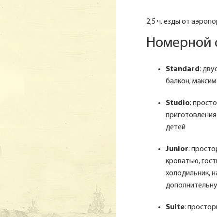
2,5 ч. езды от аэропо
Номерной ф
Standard
: дву
балкон; макси
Studio
: прост
приготовления 
детей
Junior
: прост
кроватью, гост
холодильник, н
дополнительную
Suite
: простор