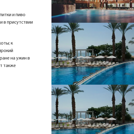
питки и пиво
и в присутствии
оты; к
ирокий
ране на ужин в
ут также