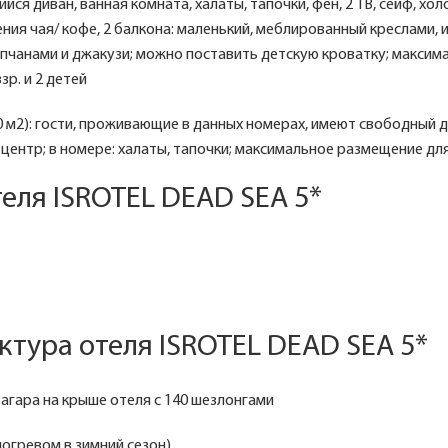
ся диван, ванная комната, халаты, тапочки, фен, 2 ТВ, сейф, хо
ния чая/ кофе, 2 балкона: маленький, меблированный креслами, 
пчанами и джакузи; можно поставить детскую кроватку; максим
зр. и 2 детей
0 м2): гости, проживающие в данных номерах, имеют свободный 
-центр; в номере: халаты, тапочки; максимальное размещение для
еля ISROTEL DEAD SEA 5*
тура отеля ISROTEL DEAD SEA 5*
агара на крыше отеля с 140 шезлонгами
догревом в зимний сезон)