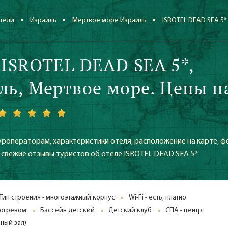
тели
Израиль
Мертвое море Израиль
ISROTEL DEAD SEA 5*
 ISROTEL DEAD SEA 5*,
ль, Мертвое море. Цены н
уроператорам, характеристики отеля, расположение на карте, ф
е свежие отзывы туристов об отеле ISROTEL DEAD SEA 5*
Тип строения - многоэтажный корпус
Wi-Fi - есть, платно
догревом
Бассейн детский
Детский клуб
СПА - центр
ный зал)