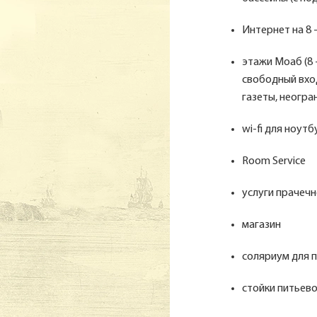
Интернет на 8 -
этажи Моаб (8 
свободный вход
газеты, неогра
wi-fi для ноутб
Room Service
услуги прачечн
магазин
соляриум для п
стойки питьево