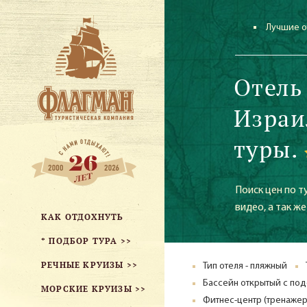
Лучшие о
Отель
Израи
туры.
Поиск цен по т
видео, а так ж
КАК ОТДОХНУТЬ
* ПОДБОР ТУРА >>
РЕЧНЫЕ КРУИЗЫ >>
Тип отеля - пляжный
Бассейн открытый с по
МОРСКИЕ КРУИЗЫ >>
Фитнес-центр (тренажер