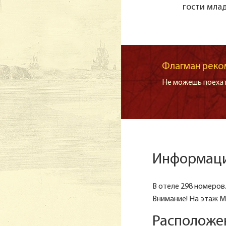
гости млад
Флагман реко
Не можешь поехат
Информация
В отеле 298 номеров
Внимание! На этаж М
Расположен