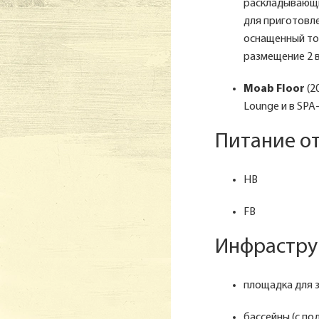
раскладывающий
для приготовле
оснащенный то
размещение 2 в
Moab Floor
(2
Lounge и в SPA
Питание от
HB
FB
Инфраструк
площадка для з
бассейны (с по