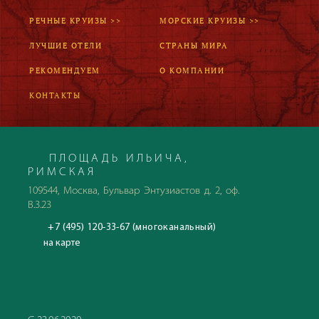
РЕЧНЫЕ КРУИЗЫ >>
МОРСКИЕ КРУИЗЫ >>
ЛУЧШИЕ ОТЕЛИ
СТРАНЫ МИРА
РЕКОМЕНДУЕМ
О КОМПАНИИ
КОНТАКТЫ
ПЛОЩАДЬ ИЛЬИЧА,
РИМСКАЯ
109544, Москва, Бульвар Энтузиастов д. 2, оф.
В.3.23
+7 (495) 120-33-67 (многоканальный)
на карте