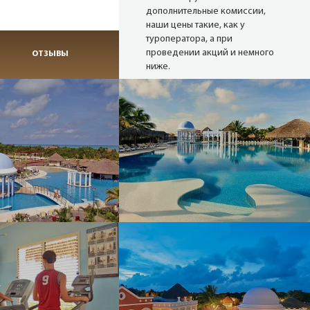
дополнительные комиссии,
наши цены такие, как у
туроператора, а при
проведении акций и немного
ОТЗЫВЫ
ниже.
Надежные
туроператоры
В нашей базе 27 сайтов
надёжных операторов (хотя
можем опросить и 80). Мы
снимаем актуальные цены с
сайтов в режиме реального
времени.
Опытные
менеджеры