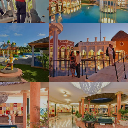
Наш девиз – «продаём то, что
видели сами». Наши
менеджеры проводят
регулярные инспекции отелей,
посещают семинары и
рекламные туры.
Мы проверяем
цены
Мы не продаём туры он-лайн.
Сначала наш менеджер
убедится в наличии тура по
указанной цене и только после
это связывается с клиентом.
Да! Это не современно, но зато
надёжно!