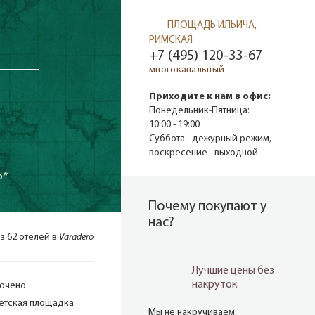
ПЛОЩАДЬ ИЛЬИЧА,
РИМСКАЯ
+7 (495) 120-33-67
многоканальный
Приходите к нам в офис:
Понедельник-Пятница:
10:00 - 19:00
Суббота - дежурный режим,
воскресение - выходной
5*
Почему покупают у
нас?
из 62 отелей в
Varadero
Лучшие цены без
накруток
лючено
етская площадка
Мы не накручиваем