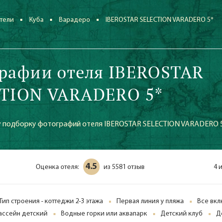
тели
Куба
Варадеро
IBEROSTAR SELECTION VARADERO 5*
рафии отеля IBEROSTAR
TION VARADERO 5*
 подборку фотографий отеля IBEROSTAR SELECTION VARADERO 
4.5
Оценка отеля:
5581 отзыв
4 
из
Тип строения - коттеджи 2-3 этажа
Первая линия у пляжа
Все вк
ассейн детский
Водные горки или аквапарк
Детский клуб
Д