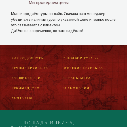
Мы проверяем цены
Мы не продаём туры он-лайн. Сначала наш менеджер
убедится в наличии тура по указанной цене и только после
это связывается с клиентом.
Да! Это не современно, но зато надёжно!
КАК ОТДОХНУТЬ
* ПОДБОР ТУРА >>
РЕЧНЫЕ КРУИЗЫ >>
МОРСКИЕ КРУИЗЫ >>
ЛУЧШИЕ ОТЕЛИ
СТРАНЫ МИРА
РЕКОМЕНДУЕМ
О КОМПАНИИ
КОНТАКТЫ
ПЛОЩАДЬ ИЛЬИЧА,