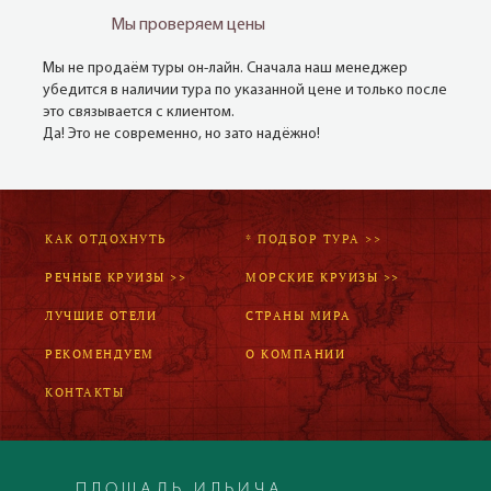
Мы проверяем цены
Мы не продаём туры он-лайн. Сначала наш менеджер
убедится в наличии тура по указанной цене и только после
это связывается с клиентом.
Да! Это не современно, но зато надёжно!
КАК ОТДОХНУТЬ
* ПОДБОР ТУРА >>
РЕЧНЫЕ КРУИЗЫ >>
МОРСКИЕ КРУИЗЫ >>
ЛУЧШИЕ ОТЕЛИ
СТРАНЫ МИРА
РЕКОМЕНДУЕМ
О КОМПАНИИ
КОНТАКТЫ
ПЛОЩАДЬ ИЛЬИЧА,