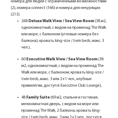
номера для людей с ограниченными возможностями
(2), номера connect (166) и номера для некурящих
(213).
268
Deluxe Walk View / Sea View Room
(38 м2,
однокомнатный, с видом на променад The Walk
или море, с балконом (угловые номера без
балкона), кровать king-size / twin beds, макс. 3
чел.),
60
Executive Walk View / Sea View Room
(38
м2, однокомнатный, с видом на променад The
Walk или море, с балконом, кровать king-size /
twin beds, макс. 3 или 2+1 чел., клубные
привилегии, доступ в Executive Club Lounge),
48
Family Suite
(69 м2, спальня и гостиная,
межкомнатная дверь, с видом на море или
променад The Walk, 2 балкона, кровать king-
size / twin beds, макс. 3 или 2+3 чел., доступ в