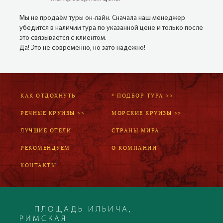
Мы не продаём туры он-лайн. Сначала наш менеджер
убедится в наличии тура по указанной цене и только после
это связывается с клиентом.
Да! Это не современно, но зато надёжно!
КАК ОТДОХНУТЬ
* ПОДБОР ТУРА >>
РЕЧНЫЕ КРУИЗЫ >>
МОРСКИЕ КРУИЗЫ >>
ЛУЧШИЕ ОТЕЛИ
СТРАНЫ МИРА
РЕКОМЕНДУЕМ
О КОМПАНИИ
КОНТАКТЫ
ПЛОЩАДЬ ИЛЬИЧА,
РИМСКАЯ