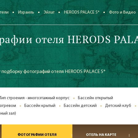
тели
Израиль
Эйлат
HERODS PALACE 5*
Фото и Видео
рафии отеля HERODS PAL
 подборку фотографий отеля HERODS PALACE 5*
Тип строения - многоэтажный корпус
Бассейн открытый
догревом
Бассейн крытый
Бассейн детский
Детский клуб
ный зал)
ФОТОГРАФИИ ОТЕЛЯ
ОТЕЛЬ НА КАРТЕ