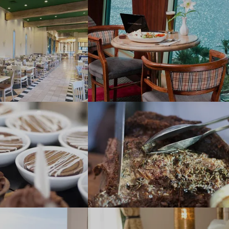
Наш девиз – «продаём то, что
видели сами». Наши
менеджеры проводят
регулярные инспекции отелей,
посещают семинары и
рекламные туры.
Мы проверяем
цены
Мы не продаём туры он-лайн.
Сначала наш менеджер
убедится в наличии тура по
указанной цене и только после
это связывается с клиентом.
Да! Это не современно, но зато
надёжно!