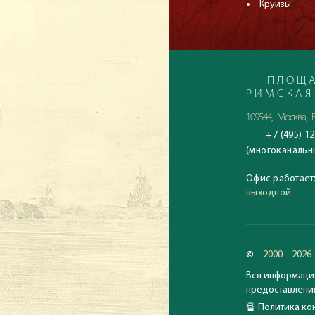
Круизы
ПЛОЩА
РИМСКАЯ
109544, Москва, Б
+7 (495) 12
(многоканальн
Офис работает
выходной
©
2000 – 2026
Вся информация
предоставления
🔏
Политика кон