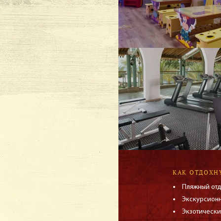
КАК ОТДОХН
Пляжный от
Экскурсион
Экзотически