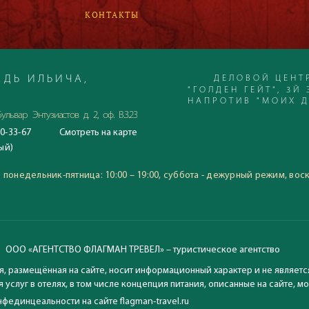
КОНТАКТЫ
ДЕЛОВОЙ ЦЕНТ
ДЬ ИЛЬИЧА,
"ГОЛДЕН ГЕЙТ", 3Й 
НАПРОТИВ "МОИХ 
ульвар Энтузиастов д. 2, оф. В.3.23
0-33-67
Смотреть
на карте
С 23.06.2020
ый)
Время работы офиса:
понедельник-пятница: 10:00
:
понедельник-пятница: 10:00 – 19:00, суббота - дежурный режим, вос
воскресение: выходной
ООО «АГЕНТСТВО ФЛАГМАН ТРЕВЕЛ» – туристическое агентство
, размещённая на сайте, носит информационный характер и не являетс
 услуг в отелях, в том числе концепция питания, описанные на сайте, 
фединцеальности на сайте flagman-travel.ru