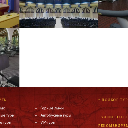
УТЬ
* ПОДБОР ТУР
дых
Горные лыжи
ные туры
Автобусные туры
ЛУЧШИЕ ОТЕ
е туры
VIP-туры
РЕКОМЕНДУЕ