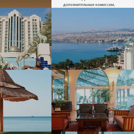
дополнительные комиссии,
наши цены такие, как у
туроператора, а при
проведении акций и немного
ниже.
Надежные
туроператоры
В нашей базе 27 сайтов
надёжных операторов (хотя
можем опросить и 80). Мы
снимаем актуальные цены с
сайтов в режиме реального
времени.
Опытные
менеджеры