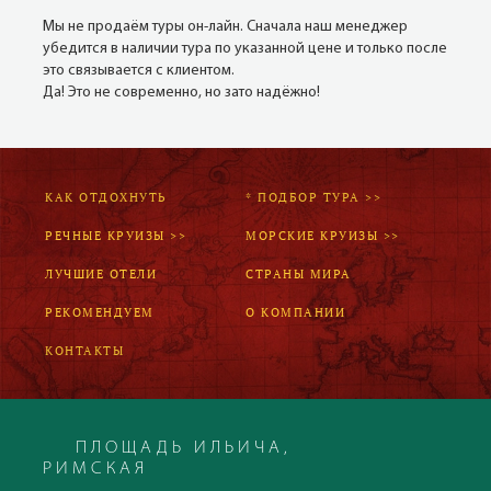
Мы не продаём туры он-лайн. Сначала наш менеджер
убедится в наличии тура по указанной цене и только после
это связывается с клиентом.
Да! Это не современно, но зато надёжно!
КАК ОТДОХНУТЬ
* ПОДБОР ТУРА >>
РЕЧНЫЕ КРУИЗЫ >>
МОРСКИЕ КРУИЗЫ >>
ЛУЧШИЕ ОТЕЛИ
СТРАНЫ МИРА
РЕКОМЕНДУЕМ
О КОМПАНИИ
КОНТАКТЫ
ПЛОЩАДЬ ИЛЬИЧА,
РИМСКАЯ