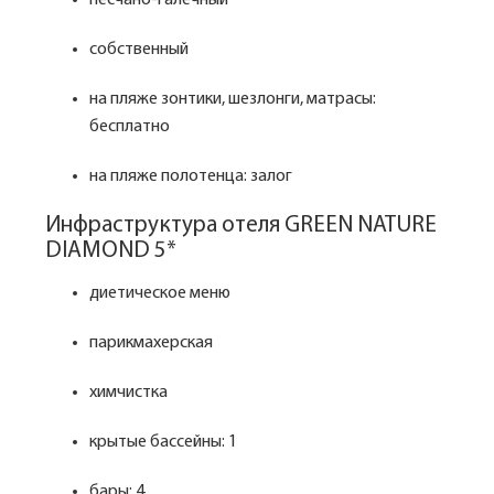
песчано-галечный
собственный
на пляже зонтики, шезлонги, матрасы:
бесплатно
на пляже полотенца: залог
Инфраструктура отеля GREEN NATURE
DIAMOND 5*
диетическое меню
парикмахерская
химчистка
крытые бассейны: 1
бары: 4