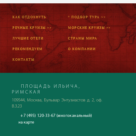
КАК ОТДОХНУТЬ
* ПОДБОР ТУРА >>
РЕЧНЫЕ КРУИЗЫ >>
МОРСКИЕ КРУИЗЫ >>
ЛУЧШИЕ ОТЕЛИ
СТРАНЫ МИРА
РЕКОМЕНДУЕМ
О КОМПАНИИ
КОНТАКТЫ
ПЛОЩАДЬ ИЛЬИЧА,
РИМСКАЯ
109544, Москва, Бульвар Энтузиастов д. 2, оф.
В.3.23
+7 (495) 120-33-67 (многоканальный)
на карте