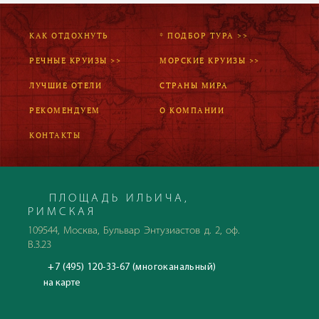
КАК ОТДОХНУТЬ
* ПОДБОР ТУРА >>
РЕЧНЫЕ КРУИЗЫ >>
МОРСКИЕ КРУИЗЫ >>
ЛУЧШИЕ ОТЕЛИ
СТРАНЫ МИРА
РЕКОМЕНДУЕМ
О КОМПАНИИ
КОНТАКТЫ
ПЛОЩАДЬ ИЛЬИЧА,
РИМСКАЯ
109544, Москва, Бульвар Энтузиастов д. 2, оф.
В.3.23
+7 (495) 120-33-67 (многоканальный)
на карте