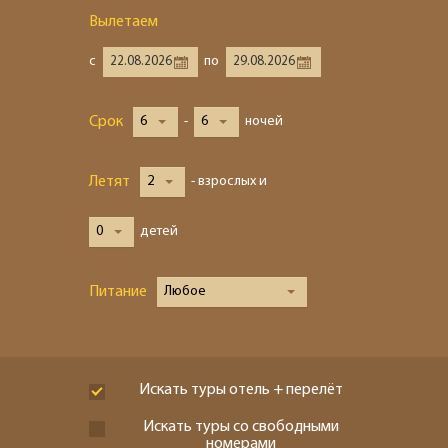
Вылетаем
с
по
Срок
6
-
6
ночей
Летят
2
- взрослых и
0
детей
Питание
Любое
Искать туры отель + перелёт
Искать туры со свободными
номерами