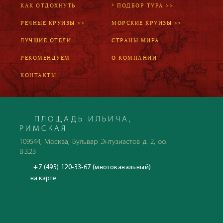
КАК ОТДОХНУТЬ
* ПОДБОР ТУРА >>
РЕЧНЫЕ КРУИЗЫ >>
МОРСКИЕ КРУИЗЫ >>
ЛУЧШИЕ ОТЕЛИ
СТРАНЫ МИРА
РЕКОМЕНДУЕМ
О КОМПАНИИ
КОНТАКТЫ
ПЛОЩАДЬ ИЛЬИЧА,
РИМСКАЯ
109544, Москва, Бульвар Энтузиастов д. 2, оф.
В.3.23
+7 (495) 120-33-67 (многоканальный)
на карте