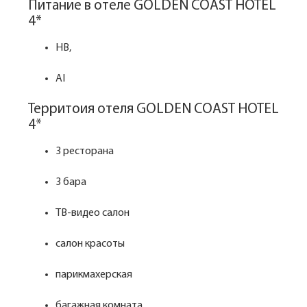
Питание в отеле GOLDEN COAST HOTEL
4*
HB,
AI
Территоия отеля GOLDEN COAST HOTEL
4*
3 ресторана
3 бара
ТВ-видео салон
салон красоты
парикмахерская
багажная комната