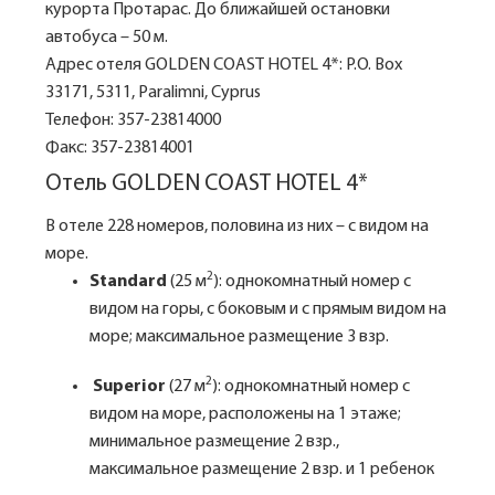
курорта Протарас. До ближайшей остановки
автобуса – 50 м.
Адрес отеля GOLDEN COAST HOTEL 4*: P.O. Box
33171, 5311, Paralimni, Cyprus
Телефон: 357-23814000
Факс: 357-23814001
Отель GOLDEN COAST HOTEL 4*
В отеле 228 номеров, половина из них – с видом на
море.
2
Standard
(25 м
): однокомнатный номер с
видом на горы, с боковым и с прямым видом на
море; максимальное размещение 3 взр.
2
Superior
(27 м
): однокомнатный номер с
видом на море, расположены на 1 этаже;
минимальное размещение 2 взр.,
максимальное размещение 2 взр. и 1 ребенок