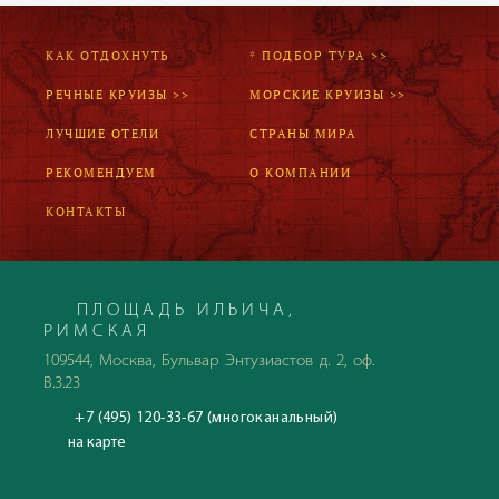
КАК ОТДОХНУТЬ
* ПОДБОР ТУРА >>
РЕЧНЫЕ КРУИЗЫ >>
МОРСКИЕ КРУИЗЫ >>
ЛУЧШИЕ ОТЕЛИ
СТРАНЫ МИРА
РЕКОМЕНДУЕМ
О КОМПАНИИ
КОНТАКТЫ
ПЛОЩАДЬ ИЛЬИЧА,
РИМСКАЯ
109544, Москва, Бульвар Энтузиастов д. 2, оф.
В.3.23
+7 (495) 120-33-67 (многоканальный)
на карте