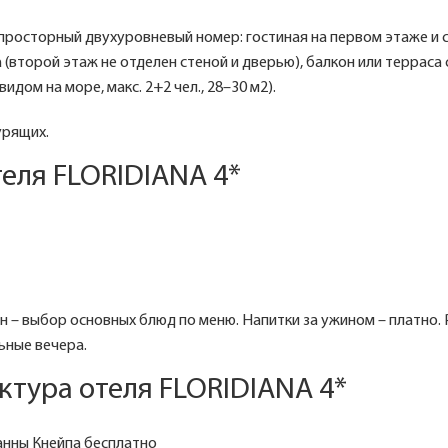
просторный двухуровневый номер: гостиная на первом этаже и с
 (второй этаж не отделен стеной и дверью), балкон или терраса 
идом на море, макс. 2+2 чел., 28–30 м2).
урящих.
еля FLORIDIANA 4*
ин – выбор основных блюд по меню. Напитки за ужином – платно. 
ьные вечера.
ктура отеля FLORIDIANA 4*
анны Кнейпа бесплатно