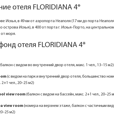
ие отеля FLORIDIANA 4*
е Искья, в 49 км от аэропорта Неаполя (17 км до порта Неаполя
о острова Искья), в 400 от порта г. Искья-Порто, на центральн
 от моря.
фонд отеля FLORIDIANA 4*
(балкон с видом во внутренний двор отеля, макс. 1 чел., 13–15 м2)
oom
(с видом на парк и внутренний двор отеля, большинство ном
 2+1 чел., 20–25 м2)
ool view room
(балкон с видом на бассейн, макс. 2+1 чел., 20–25 
ea view room
(номера на верхнем этаже, балкон с частичным вид
 20–25 м2)