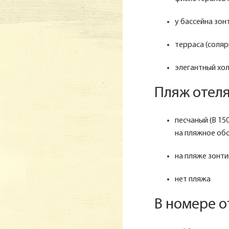
у бассейна зон
терраса (соляр
элегантный хо
Пляж отеля
песчаный (В 15
на пляжное об
на пляже зонти
нет пляжа
В номере о