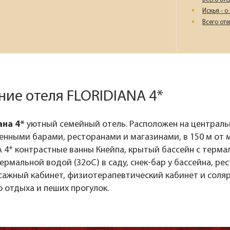
Искья - о
Всего от
ние отеля FLORIDIANA 4*
на 4*
уютный семейный отель. Расположен на централь
нными барами, ресторанами и магазинами, в 150 м от м
 4* контрастные ванны Кнейпа, крытый бассейн с терма
ермальной водой (32оС) в саду, снек-бар у бассейна, ре
ссажный кабинет, физиотерапевтический кабинет и соля
 отдыха и пеших прогулок.