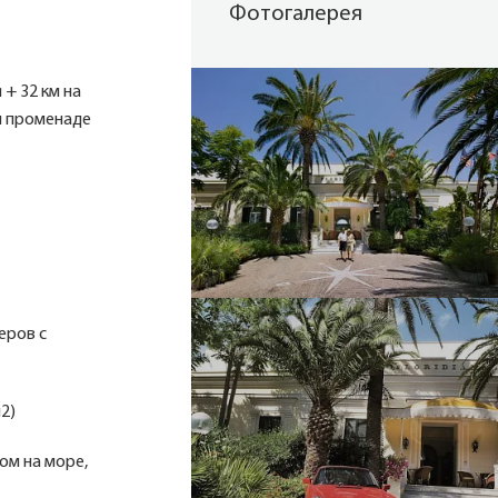
Фотогалерея
 + 32 км на
ом променаде
еров с
м2)
ом на море,