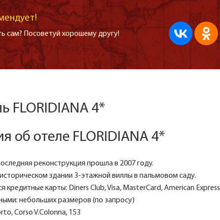
мендует!
ь сам? Посоветуй хорошему другу!
ль FLORIDIANA 4*
я об отеле FLORIDIANA 4*
последняя реконструкция прошла в 2007 году.
историческом здании 3-этажной виллы в пальмовом саду.
 кредитные карты: Diners Club, Visa, MasterCard, American Express
ыми: небольших размеров (по запросу)
orto, Corso V.Colonna, 153