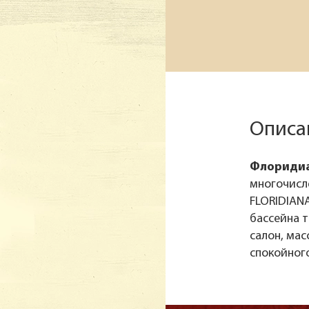
Описа
Флоридиа
многочисле
FLORIDIANA
бассейна т
салон, ма
спокойного