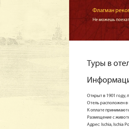
Флагман реко
Не можешь поехат
Туры в оте
Информаци
Открыт в 1901 году, 
Отель расположен в 
К оплате принимаются
Размещение с животн
Адрес: Ischia, Ischia P