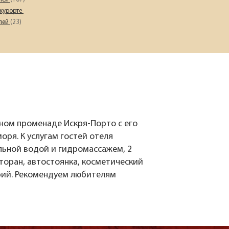
Наш девиз – «продаём то, что
 курорте
видели сами». Наши
елей
(23)
менеджеры проводят
регулярные инспекции отелей,
посещают семинары и
рекламные туры.
Мы проверяем
цены
Мы не продаём туры он-лайн.
ном променаде Искря-Порто с его
Сначала наш менеджер
оря. К услугам гостей отеля
убедится в наличии тура по
льной водой и гидромассажем, 2
указанной цене и только после
сторан, автостоянка, косметический
это связывается с клиентом.
Да! Это не современно, но зато
рий. Рекомендуем любителям
надёжно!