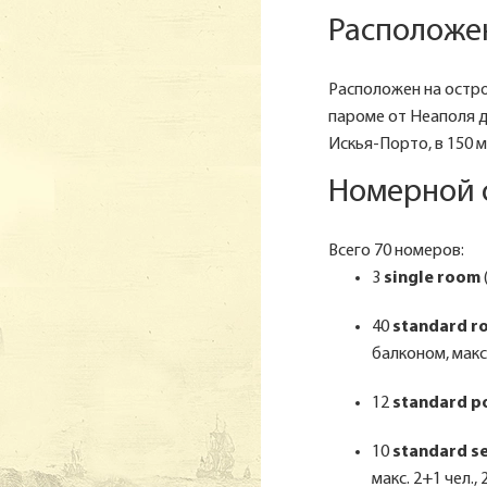
Расположен
Расположен на остров
пароме от Неаполя д
Искья-Порто, в 150 м
Номерной 
Всего 70 номеров:
3
single room
40
standard r
балконом, макс.
12
standard p
10
standard s
макс. 2+1 чел.,