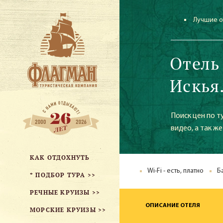
Лучшие о
Отель
Искья
Поиск цен по т
видео, а так ж
КАК ОТДОХНУТЬ
Wi-Fi - есть, платно
Б
* ПОДБОР ТУРА >>
РЕЧНЫЕ КРУИЗЫ >>
ОПИСАНИЕ ОТЕЛЯ
МОРСКИЕ КРУИЗЫ >>