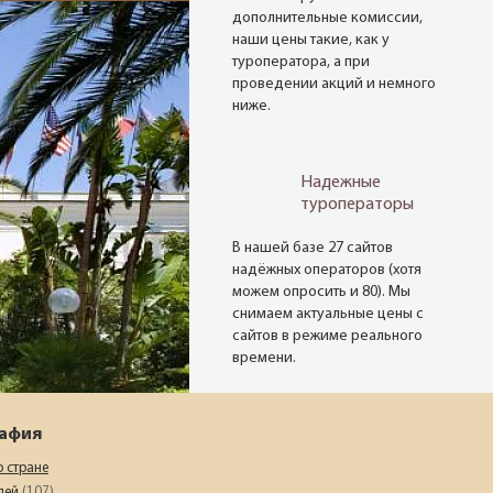
дополнительные комиссии,
наши цены такие, как у
туроператора, а при
проведении акций и немного
ниже.
Надежные
туроператоры
В нашей базе 27 сайтов
надёжных операторов (хотя
можем опросить и 80). Мы
снимаем актуальные цены с
сайтов в режиме реального
времени.
рафия
Опытные
менеджеры
о стране
елей
(107)