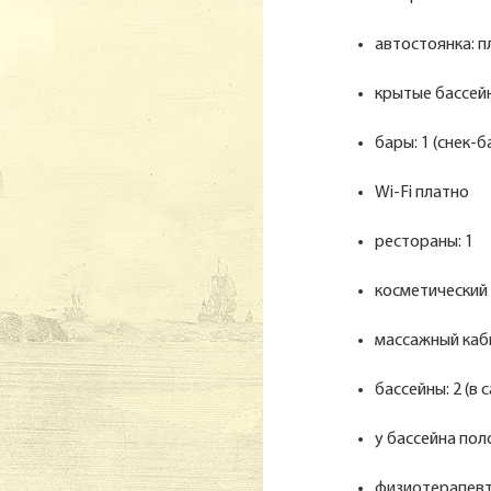
автостоянка: 
крытые бассейн
бары: 1 (снек-б
Wi-Fi платно
рестораны: 1
косметический
массажный каб
бассейны: 2 (в
у бассейна пол
физиотерапевт