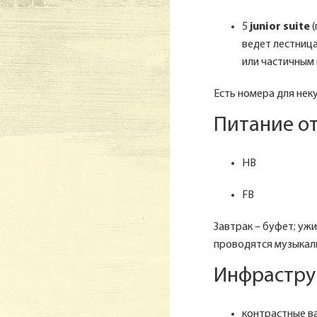
5
junior suite
(
ведет лестница
или частичным в
Есть номера для нек
Питание от
HB
FB
Завтрак – буфет; уж
проводятся музыкал
Инфрастру
контрастные в