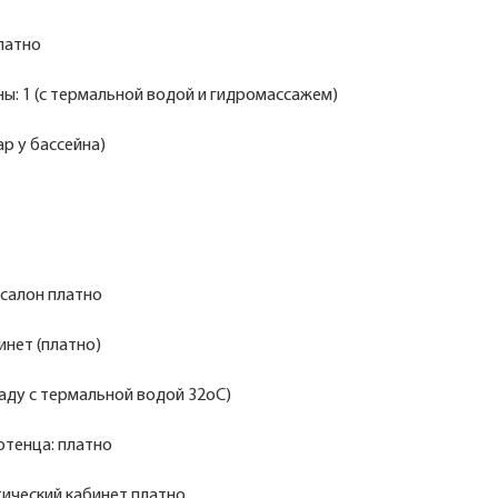
платно
ы: 1 (с термальной водой и гидромассажем)
ар у бассейна)
 салон платно
инет (платно)
 саду с термальной водой 32оС)
отенца: платно
ический кабинет платно