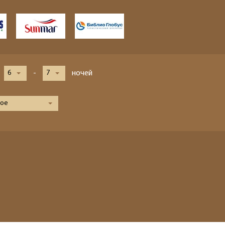
6
-
7
ночей
ое