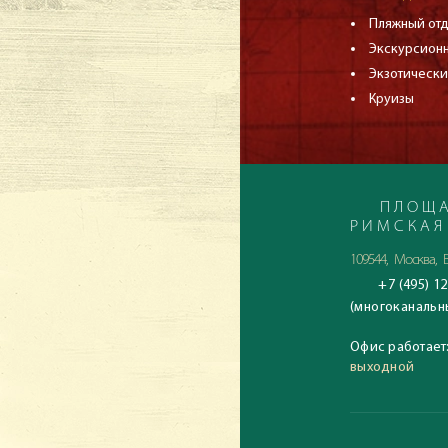
Пляжный от
Экскурсион
Экзотически
Круизы
ПЛОЩА
РИМСКАЯ
109544, Москва, Б
+7 (495) 12
(многоканальн
Офис работает
выходной