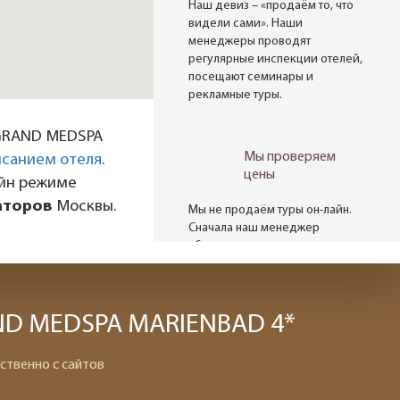
Наш девиз – «продаём то, что
видели сами». Наши
менеджеры проводят
регулярные инспекции отелей,
посещают семинары и
рекламные туры.
 GRAND MEDSPA
Мы проверяем
санием отеля
.
цены
айн режиме
аторов
Москвы.
Мы не продаём туры он-лайн.
Сначала наш менеджер
убедится в наличии тура по
указанной цене и только после
это связывается с клиентом.
Да! Это не современно, но зато
надёжно!
AND MEDSPA MARIENBAD 4*
ственно с сайтов