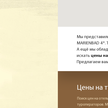
Мы представил
MARIENBAD 4*. 
А ещё мы обла
искать
цены на
Предлагаем вам
Цены на 
Поиск цен на отел
туроператоров. М