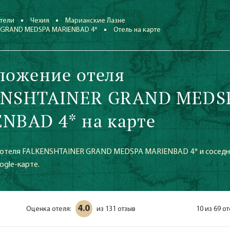
тели
Чехия
Марианские Лазне
 GRAND MEDSPA MARIENBAD 4*
Отель на карте
ложение отеля
ENSHTAINER GRAND MEDS
NBAD 4* на карте
отеля FALKENSHTAINER GRAND MEDSPA MARIENBAD 4* и соседни
ogle-карте.
4.0
Оценка отеля:
131 отзыв
10 из 69 о
из