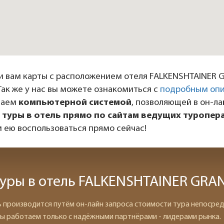
и вам карты с расположением отеля FALKENSHTAINER
Так же у нас вы можете ознакомиться с
подробным опи
даем
компьютерной системой
, позволяющей в он-л
 туры в отель прямо по сайтам ведущих туропер
 ею воспользоваться прямо сейчас!
туры в отель FALKENSHTAINER GR
ь производится путём он-лайн запроса стоимости тура непосред
ы работаем только с надёжными партнёрами - лидерами рынка.