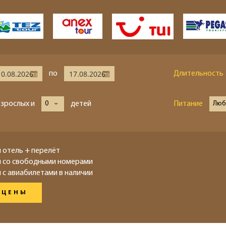
по
Длительность
взрослых и
0
детей
Питание
Люб
 отель + перелёт
ы со свободными номерами
 с авиабилетами в наличии
 ЦЕНЫ