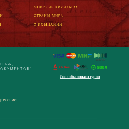
МОРСКИЕ КРУИЗЫ >>
ЛИ
СТРАНЫ МИРА
М
О КОМПАНИИ
Р
ЭТАЖ,
ДОКУМЕНТОВ"
Способы оплаты туров
 – 19:30, суббота,
кресение: