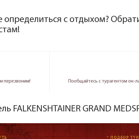
е определиться с отдыхом? Обрат
стам!
м перезвоним!
Пообщайтесь с турагентом он-л
тель FALKENSHTAINER GRAND MEDS
УТЬ
* ПОДБОР ТУР