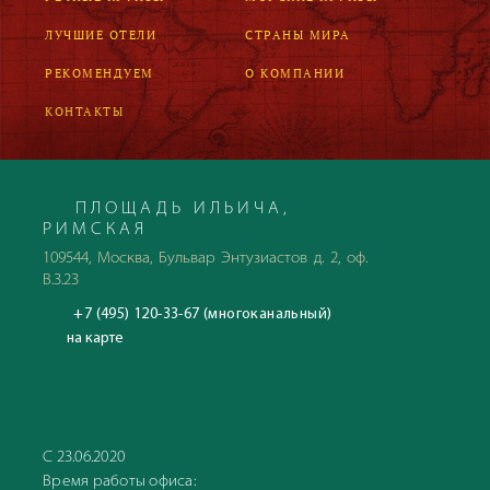
ЛУЧШИЕ ОТЕЛИ
СТРАНЫ МИРА
РЕКОМЕНДУЕМ
О КОМПАНИИ
КОНТАКТЫ
ПЛОЩАДЬ ИЛЬИЧА,
РИМСКАЯ
109544, Москва, Бульвар Энтузиастов д. 2, оф.
В.3.23
+7 (495) 120-33-67 (многоканальный)
на карте
С 23.06.2020
Время работы офиса: