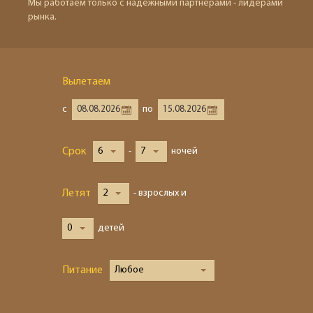
Мы работаем только с надёжными партнёрами - лидерами
рынка.
Вылетаем
с
по
Срок
6
-
7
ночей
Летят
2
- взрослых и
0
детей
Питание
Любое