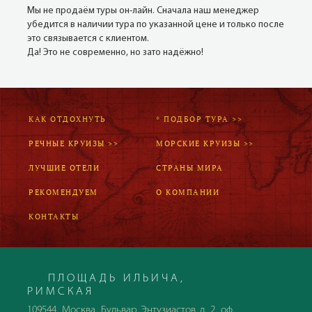
Мы не продаём туры он-лайн. Сначала наш менеджер
убедится в наличии тура по указанной цене и только после
это связывается с клиентом.
Да! Это не современно, но зато надёжно!
КАК ОТДОХНУТЬ
* ПОДБОР ТУРА >>
РЕЧНЫЕ КРУИЗЫ >>
МОРСКИЕ КРУИЗЫ >>
ЛУЧШИЕ ОТЕЛИ
СТРАНЫ МИРА
РЕКОМЕНДУЕМ
О КОМПАНИИ
КОНТАКТЫ
ПЛОЩАДЬ ИЛЬИЧА,
РИМСКАЯ
109544, Москва, Бульвар Энтузиастов д. 2, оф.